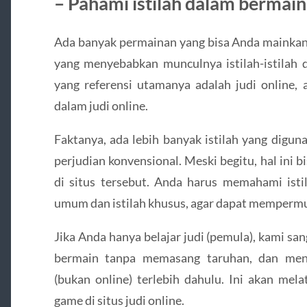
– Pahami istilah dalam bermain 
Ada banyak permainan yang bisa Anda mainkan d
yang menyebabkan munculnya istilah-istilah 
yang referensi utamanya adalah judi online,
dalam judi online.
Faktanya, ada lebih banyak istilah yang digun
perjudian konvensional. Meski begitu, hal in
di situs tersebut. Anda harus memahami istila
umum dan istilah khusus, agar dapat mempermu
Jika Anda hanya belajar judi (pemula), kami 
bermain tanpa memasang taruhan, dan men
(bukan online) terlebih dahulu. Ini akan me
game di situs judi online.