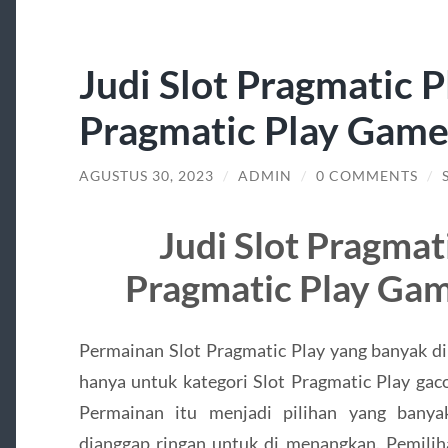
Judi Slot Pragmatic 
Pragmatic Play Game 
AGUSTUS 30, 2023
/
ADMIN
/
0 COMMENTS
/
Judi Slot Pragmat
Pragmatic Play Gam
Permainan Slot Pragmatic Play yang banyak dip
hanya untuk kategori Slot Pragmatic Play gac
Permainan itu menjadi pilihan yang banya
dianggap ringan untuk di menangkan. Pemiliha