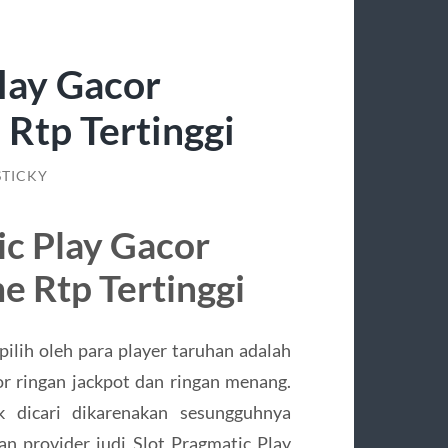
Play Gacor
Rtp Tertinggi
STICKY
ic Play Gacor
e Rtp Tertinggi
ilih oleh para player taruhan adalah
or ringan jackpot dan ringan menang.
k dicari dikarenakan sesungguhnya
n provider judi Slot Pragmatic Play