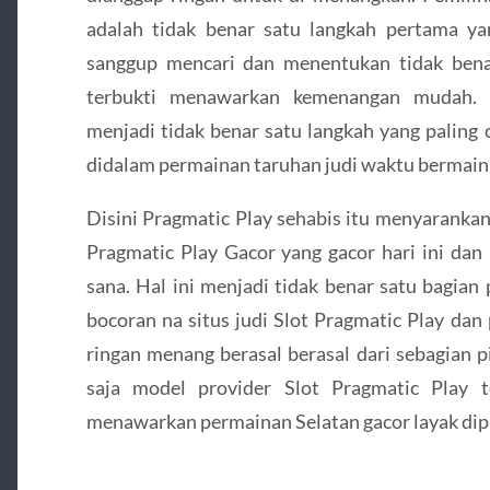
adalah tidak benar satu langkah pertama y
sanggup mencari dan menentukan tidak benar
terbukti menawarkan kemenangan mudah. A
menjadi tidak benar satu langkah yang paling
didalam permainan taruhan judi waktu bermain
Disini Pragmatic Play sehabis itu menyarankan 
Pragmatic Play Gacor yang gacor hari ini dan
sana. Hal ini menjadi tidak benar satu bagia
bocoran na situs judi Slot Pragmatic Play dan
ringan menang berasal berasal dari sebagian 
saja model provider Slot Pragmatic Play 
menawarkan permainan Selatan gacor layak dipi