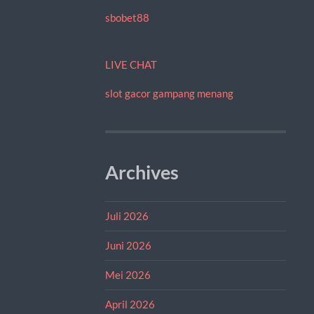
sbobet88
LIVE CHAT
slot gacor gampang menang
Archives
Juli 2026
Juni 2026
Mei 2026
April 2026