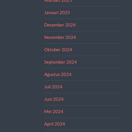
Februari 2025
Januari 2025
Desember 2024
November 2024
Oktober 2024
September 2024
Agustus 2024
Juli 2024
Juni 2024
Mei 2024
April 2024