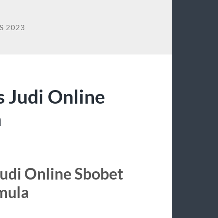
S 2023
s Judi Online
a
Judi Online Sbobet
mula