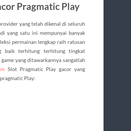
acor Pragmatic Play
rovider yang telah dikenal di seluruh
adi yang satu ini mempunyai banyak
oleksi permainan lengkap raih ratusan
g baik terhitung terhitung tingkat
uh game yang ditawarkannya sangatlah
om
Slot Pragmatic Play gacor yang
pragmatic Play: