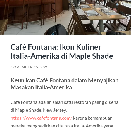
Café Fontana: Ikon Kuliner
Italia-Amerika di Maple Shade
NOVEMBER 25, 2025
Keunikan Café Fontana dalam Menyajikan
Masakan Italia-Amerika
Café Fontana adalah salah satu restoran paling dikenal
di Maple Shade, New Jersey,
https://www.cafefontana.com/
karena kemampuan
mereka menghadirkan cita rasa Italia-Amerika yang