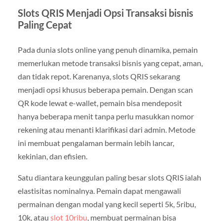
Slots QRIS Menjadi Opsi Transaksi bisnis
Paling Cepat
Pada dunia slots online yang penuh dinamika, pemain
memerlukan metode transaksi bisnis yang cepat, aman,
dan tidak repot. Karenanya, slots QRIS sekarang
menjadi opsi khusus beberapa pemain. Dengan scan
QR kode lewat e-wallet, pemain bisa mendeposit
hanya beberapa menit tanpa perlu masukkan nomor
rekening atau menanti klarifikasi dari admin. Metode
ini membuat pengalaman bermain lebih lancar,
kekinian, dan efisien.
Satu diantara keunggulan paling besar slots QRIS ialah
elastisitas nominalnya. Pemain dapat mengawali
permainan dengan modal yang kecil seperti 5k, 5ribu,
10k, atau
slot 10ribu
, membuat permainan bisa