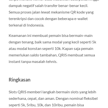
dampak negatif salah transfer benar-benar kecil.
Semua proses jalan lewat mekanisme QR kode yang
terenkripsi dan cocok dengan beberapa e-wallet
terkenal di Indonesia.
Keamanan ini membuat pemain bisa bermain-main
dengan tenang, baik sama modal yang kecil seperti 5k
atau modal konstan seperti 10k. Kapan saja pemain
memerlukan saldo tambahan, QRIS membuat semua
instant tanpa masalah tehnis.
Ringkasan
Slots QRIS memberi langkah bermain slots yang lebih
sederhana, cepat, dan aman. Dengan nominal fleksibel
seperti 5k, 5ribu, 10k, dan 10ribu, pemain bisa