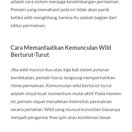
adalah cara sistem menjaga keseimbangan permainan.
Pemain yang memahami pola ini tidak akan panik
ketika wild menghilang, karena itu adalah bagian dari
siklus permainan.
Cara Memanfaatkan Kemunculan Wild
Berturut-Turut
Jika wild muncul dua atau tiga kali dalam putaran
berdekatan, pemain harus langsung memperhatikan
ritme permainan. Kemunculan wild berturut-turut
adalah sinyal kuat momentum mulai aktif. Pada momen
ini, pemain dapat menaikkan intensitas permainan
secara perlahan. Wild yang muncul konsisten biasanya
menjadi pengantar free spin atau kombinasi besar.