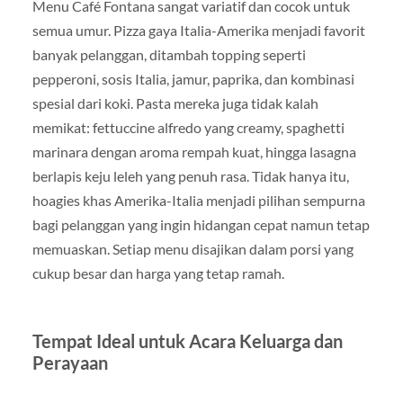
Menu Café Fontana sangat variatif dan cocok untuk
semua umur. Pizza gaya Italia-Amerika menjadi favorit
banyak pelanggan, ditambah topping seperti
pepperoni, sosis Italia, jamur, paprika, dan kombinasi
spesial dari koki. Pasta mereka juga tidak kalah
memikat: fettuccine alfredo yang creamy, spaghetti
marinara dengan aroma rempah kuat, hingga lasagna
berlapis keju leleh yang penuh rasa. Tidak hanya itu,
hoagies khas Amerika-Italia menjadi pilihan sempurna
bagi pelanggan yang ingin hidangan cepat namun tetap
memuaskan. Setiap menu disajikan dalam porsi yang
cukup besar dan harga yang tetap ramah.
Tempat Ideal untuk Acara Keluarga dan
Perayaan