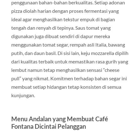
penggunaan bahan-bahan berkualitas. Setiap adonan
pizza diolah harian dengan proses fermentasi yang
ideal agar menghasilkan tekstur empuk di bagian
tengah dan renyah di tepinya. Saus tomat yang
digunakan juga dibuat sendiri di dapur mereka
menggunakan tomat segar, rempah asli Italia, bawang
putih, dan daun basil. Di sisi lain, keju mozzarella dipilih
dari kualitas terbaik untuk memastikan rasa gurih yang
lembut namun tetap menghasilkan sensasi “cheese
pull” yang nikmat. Komitmen terhadap bahan segar ini
membuat setiap hidangan tetap konsisten di semua
kunjungan.
Menu Andalan yang Membuat Café
Fontana Dicintai Pelanggan