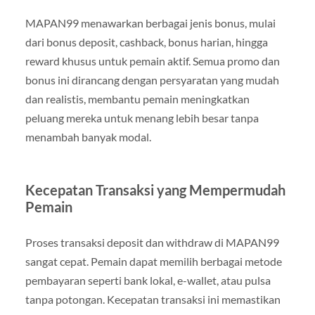
MAPAN99 menawarkan berbagai jenis bonus, mulai
dari bonus deposit, cashback, bonus harian, hingga
reward khusus untuk pemain aktif. Semua promo dan
bonus ini dirancang dengan persyaratan yang mudah
dan realistis, membantu pemain meningkatkan
peluang mereka untuk menang lebih besar tanpa
menambah banyak modal.
Kecepatan Transaksi yang Mempermudah
Pemain
Proses transaksi deposit dan withdraw di MAPAN99
sangat cepat. Pemain dapat memilih berbagai metode
pembayaran seperti bank lokal, e-wallet, atau pulsa
tanpa potongan. Kecepatan transaksi ini memastikan