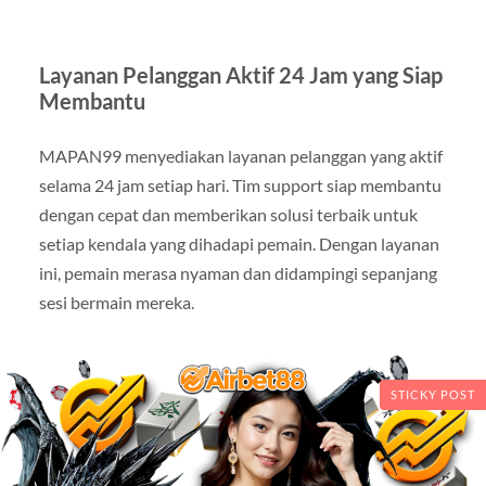
Layanan Pelanggan Aktif 24 Jam yang Siap
Membantu
MAPAN99 menyediakan layanan pelanggan yang aktif
selama 24 jam setiap hari. Tim support siap membantu
dengan cepat dan memberikan solusi terbaik untuk
setiap kendala yang dihadapi pemain. Dengan layanan
ini, pemain merasa nyaman dan didampingi sepanjang
sesi bermain mereka.
STICKY POST