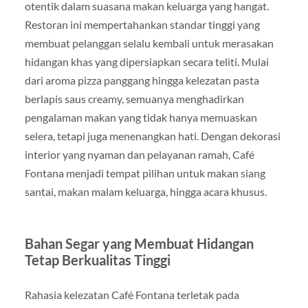
otentik dalam suasana makan keluarga yang hangat.
Restoran ini mempertahankan standar tinggi yang
membuat pelanggan selalu kembali untuk merasakan
hidangan khas yang dipersiapkan secara teliti. Mulai
dari aroma pizza panggang hingga kelezatan pasta
berlapis saus creamy, semuanya menghadirkan
pengalaman makan yang tidak hanya memuaskan
selera, tetapi juga menenangkan hati. Dengan dekorasi
interior yang nyaman dan pelayanan ramah, Café
Fontana menjadi tempat pilihan untuk makan siang
santai, makan malam keluarga, hingga acara khusus.
Bahan Segar yang Membuat Hidangan
Tetap Berkualitas Tinggi
Rahasia kelezatan Café Fontana terletak pada