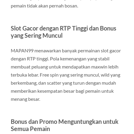
pemain tidak akan pernah bosan.
Slot Gacor dengan RTP Tinggi dan Bonus
yang Sering Muncul
MAPAN99 menawarkan banyak permainan slot gacor
dengan RTP tinggi. Pola kemenangan yang stabil
membuat peluang untuk mendapatkan maxwin lebih
terbuka lebar. Free spin yang sering muncul, wild yang
berkembang, dan scatter yang turun dengan mudah
memberikan kesempatan besar bagi pemain untuk
menang besar.
Bonus dan Promo Menguntungkan untuk
Semua Pemain