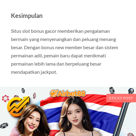
Kesimpulan
Situs slot bonus gacor memberikan pengalaman
bermain yang menyenangkan dan peluang menang
besar. Dengan bonus new member besar dan sistem
permainan adil, pemain baru dapat menikmati
permainan lebih lama dan berpeluang besar
mendapatkan jackpot.
STICKY POST