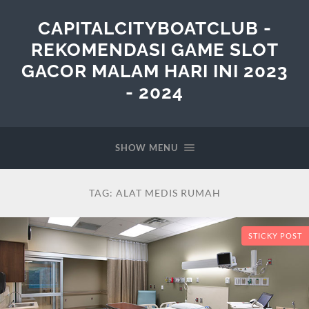
CAPITALCITYBOATCLUB -
REKOMENDASI GAME SLOT
GACOR MALAM HARI INI 2023
- 2024
SHOW MENU
TAG:
ALAT MEDIS RUMAH
STICKY POST