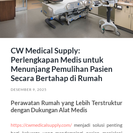
CW Medical Supply:
Perlengkapan Medis untuk
Menunjang Pemulihan Pasien
Secara Bertahap di Rumah
DESEMBER 9, 2025
Perawatan Rumah yang Lebih Terstruktur
dengan Dukungan Alat Medis
https://cwmedicalsupply.com/
menjadi solusi penting
bagi keluarga yang mendampingi pasien menjalani