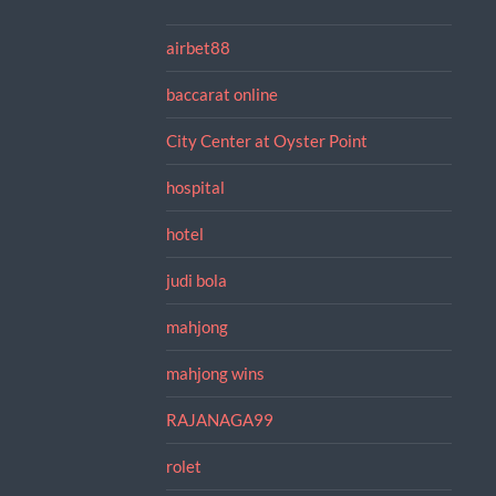
airbet88
baccarat online
City Center at Oyster Point
hospital
hotel
judi bola
mahjong
mahjong wins
RAJANAGA99
rolet