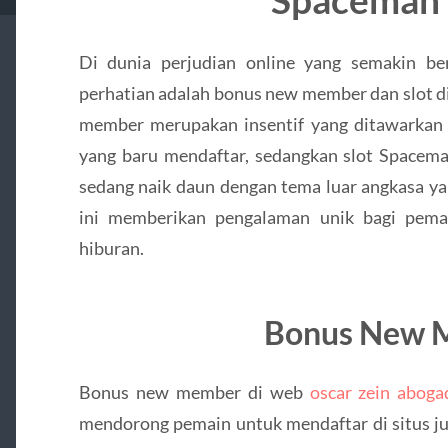
Di dunia perjudian online yang semakin b
perhatian adalah bonus new member dan slot di
member merupakan insentif yang ditawarkan 
yang baru mendaftar, sedangkan slot Spacema
sedang naik daun dengan tema luar angkasa y
ini memberikan pengalaman unik bagi pemai
hiburan.
Bonus New 
Bonus new member di web
oscar zein aboga
mendorong pemain untuk mendaftar di situs jud