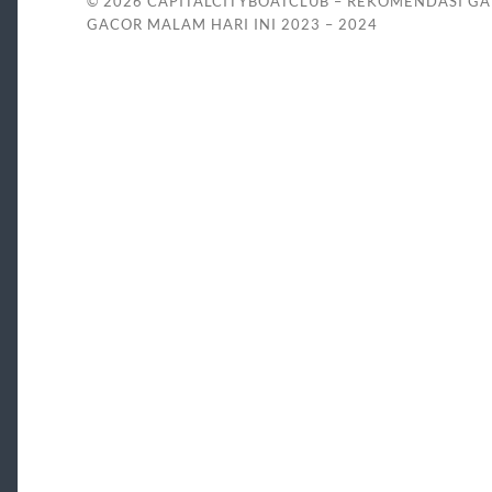
© 2026
CAPITALCITYBOATCLUB – REKOMENDASI GA
GACOR MALAM HARI INI 2023 – 2024