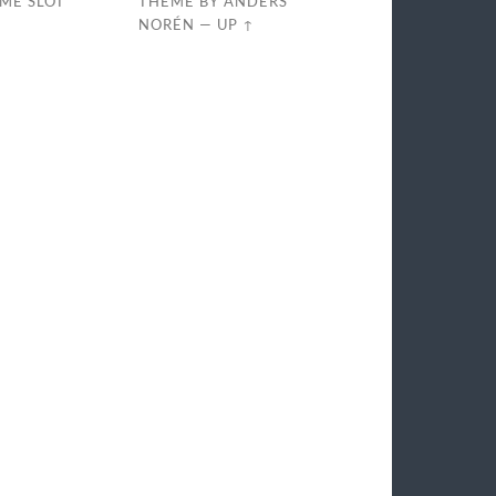
ME SLOT
THEME BY
ANDERS
NORÉN
—
UP ↑