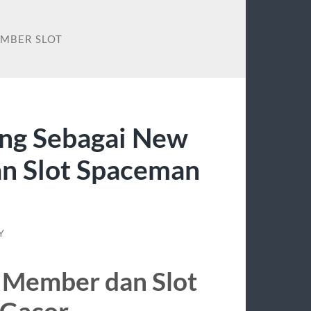
MBER SLOT
ng Sebagai New
n Slot Spaceman
Y
Member dan Slot
 Gacor