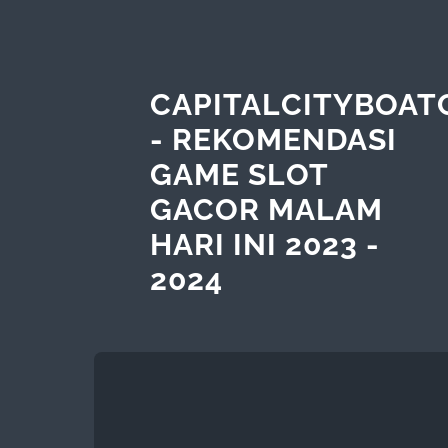
CAPITALCITYBOAT
- REKOMENDASI
GAME SLOT
GACOR MALAM
HARI INI 2023 -
2024