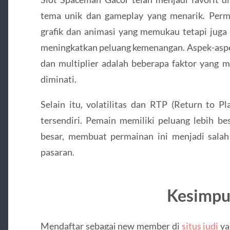
tema unik dan gameplay yang menarik. Perm
grafik dan animasi yang memukau tetapi juga 
meningkatkan peluang kemenangan. Aspek-aspek
dan multiplier adalah beberapa faktor yang 
diminati.
Selain itu, volatilitas dan RTP (Return to Pl
tersendiri. Pemain memiliki peluang lebih 
besar, membuat permainan ini menjadi salah
pasaran.
Kesimpu
Mendaftar sebagai new member di
situs judi
ya