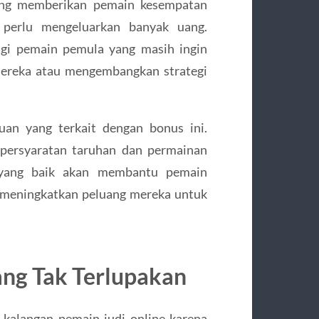
 yang memberikan pemain kesempatan
perlu mengeluarkan banyak uang.
agi pemain pemula yang masih ingin
mereka atau mengembangkan strategi
an yang terkait dengan bonus ini.
 persyaratan taruhan dan permainan
yang baik akan membantu pemain
 meningkatkan peluang mereka untuk
ng Tak Terlupakan
 kalangan pemain judi online karena