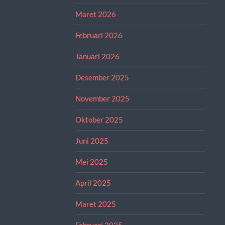
Maret 2026
Februari 2026
Januari 2026
Desember 2025
November 2025
Oktober 2025
Juni 2025
Mei 2025
April 2025
Maret 2025