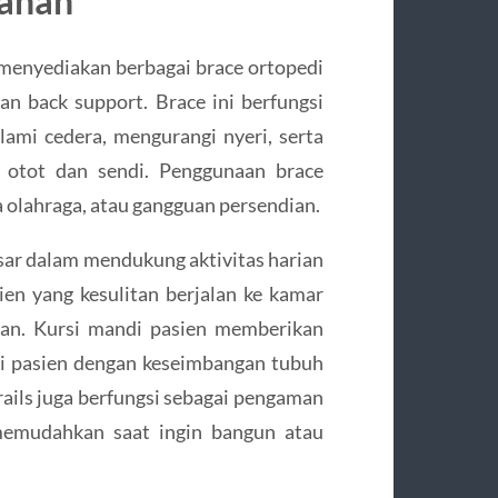
bahan
 menyediakan berbagai brace ortopedi
dan back support. Brace ini berfungsi
ami cedera, mengurangi nyeri, serta
otot dan sendi. Penggunaan brace
a olahraga, atau gangguan persendian.
sar dalam mendukung aktivitas harian
n yang kesulitan berjalan ke kamar
kan. Kursi mandi pasien memberikan
i pasien dengan keseimbangan tubuh
 rails juga berfungsi sebagai pengaman
 memudahkan saat ingin bangun atau