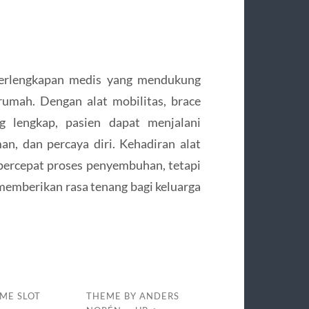
erlengkapan medis yang mendukung
rumah. Dengan alat mobilitas, brace
g lengkap, pasien dapat menjalani
an, dan percaya diri. Kehadiran alat
ercepat proses penyembuhan, tetapi
 memberikan rasa tenang bagi keluarga
ME SLOT
THEME BY
ANDERS