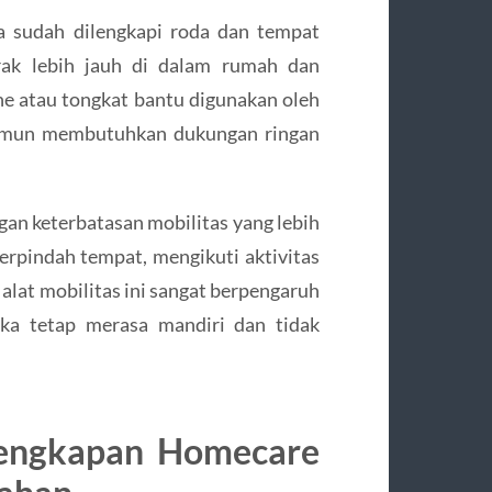
na sudah dilengkapi roda dan tempat
erak lebih jauh di dalam rumah dan
ane atau tongkat bantu digunakan oleh
namun membutuhkan dukungan ringan
ngan keterbatasan mobilitas yang lebih
berpindah tempat, mengikuti aktivitas
 alat mobilitas ini sangat berpengaruh
eka tetap merasa mandiri dan tidak
lengkapan Homecare