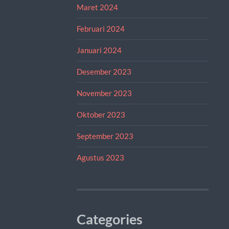
Maret 2024
Februari 2024
Januari 2024
Desember 2023
November 2023
Oktober 2023
September 2023
Agustus 2023
Categories