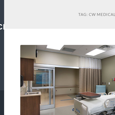
TAG:
CW MEDICAL
CLUB