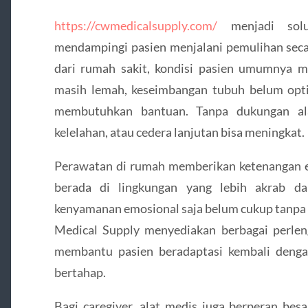
https://cwmedicalsupply.com/
menjadi solu
mendampingi pasien menjalani pemulihan secar
dari rumah sakit, kondisi pasien umumnya m
masih lemah, keseimbangan tubuh belum optim
membutuhkan bantuan. Tanpa dukungan alat
kelelahan, atau cedera lanjutan bisa meningkat.
Perawatan di rumah memberikan ketenangan e
berada di lingkungan yang lebih akrab d
kenyamanan emosional saja belum cukup tanpa 
Medical Supply menyediakan berbagai perle
membantu pasien beradaptasi kembali denga
bertahap.
Bagi caregiver, alat medis juga berperan bes