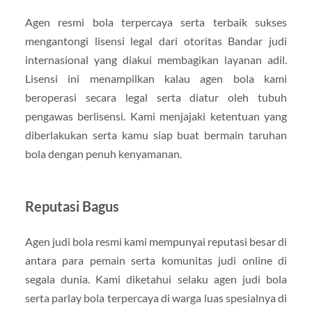
Agen resmi bola terpercaya serta terbaik sukses
mengantongi lisensi legal dari otoritas Bandar judi
internasional yang diakui membagikan layanan adil.
Lisensi ini menampilkan kalau agen bola kami
beroperasi secara legal serta diatur oleh tubuh
pengawas berlisensi. Kami menjajaki ketentuan yang
diberlakukan serta kamu siap buat bermain taruhan
bola dengan penuh kenyamanan.
Reputasi Bagus
Agen judi bola resmi kami mempunyai reputasi besar di
antara para pemain serta komunitas judi online di
segala dunia. Kami diketahui selaku agen judi bola
serta parlay bola terpercaya di warga luas spesialnya di