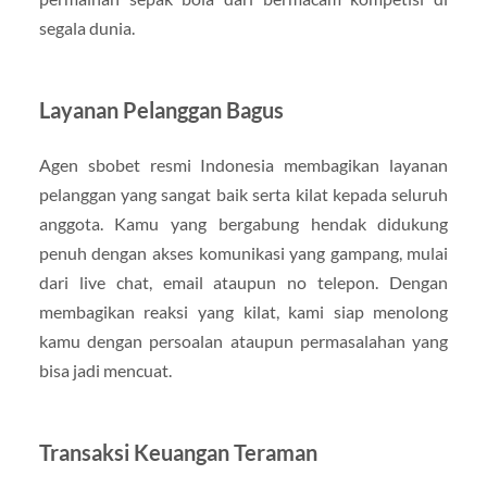
segala dunia.
Layanan Pelanggan Bagus
Agen sbobet resmi Indonesia membagikan layanan
pelanggan yang sangat baik serta kilat kepada seluruh
anggota. Kamu yang bergabung hendak didukung
penuh dengan akses komunikasi yang gampang, mulai
dari live chat, email ataupun no telepon. Dengan
membagikan reaksi yang kilat, kami siap menolong
kamu dengan persoalan ataupun permasalahan yang
bisa jadi mencuat.
Transaksi Keuangan Teraman