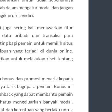
klah dalam mengatur modal dan jangan
ikan diri sendiri.
i juga sering kali menawarkan fitur
data pribadi dan transaksi para
nting bagi pemain untuk memilih situs
puan yang terjadi di dunia online.
ikan untuk melakukan riset tentang
an bonus dan promosi menarik kepada
aya tarik bagi para pemain. Bonus ini
 cashback yang dapat membantu pemain
harus mengeluarkan banyak modal.
at dan ketentuan yang berlaku untuk