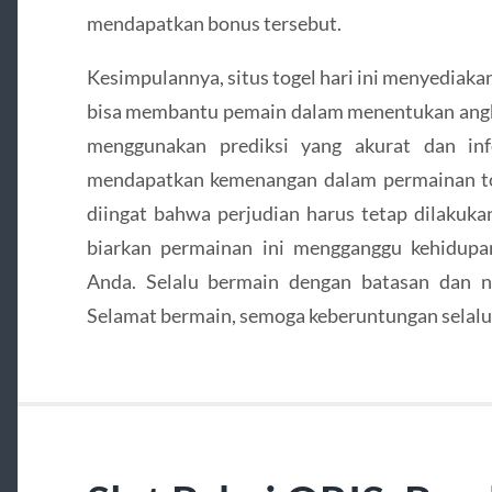
mendapatkan bonus tersebut.
Kesimpulannya, situs togel hari ini menyediaka
bisa membantu pemain dalam menentukan angk
menggunakan prediksi yang akurat dan inf
mendapatkan kemenangan dalam permainan to
diingat bahwa perjudian harus tetap dilakuk
biarkan permainan ini mengganggu kehidupan
Anda. Selalu bermain dengan batasan dan n
Selamat bermain, semoga keberuntungan selalu