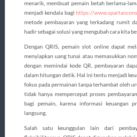
menarik, membuat pemain betah berlama-lama.
menjadi kendala bagi
https://www.spartancons
metode pembayaran yang terkadang rumit d
hadir sebagai solusi yang mengubah cara kita be
Dengan QRIS, pemain slot online dapat mel
menyiapkan uang tunai atau memasukkan nomo
dengan memindai kode QR, pembayaran dapa
dalam hitungan detik. Hal ini tentu menjadi ke
fokus pada permainan tanpa terhambat oleh ur
tidak hanya mempercepat proses pembayaran
bagi pemain, karena informasi keuangan pr
langsung.
Salah satu keunggulan lain dari pemb