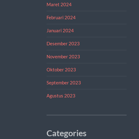
Maret 2024
Februari 2024
Januari 2024
Desember 2023
November 2023
Oktober 2023
September 2023
Agustus 2023
Categories