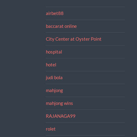
airbet88
baccarat online
City Center at Oyster Point
hospital
hotel
judi bola
mahjong
mahjong wins
RAJANAGA99
rolet