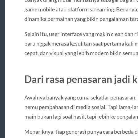
game mobile atau platform streaming. Bedanya, 
dinamika permainan yang bikin pengalaman teras
Selain itu, user interface yang makin clean dan 
baru nggak merasa kesulitan saat pertama kali 
cepat, dan visual yang lebih modern bikin semuan
Dari rasa penasaran jadi 
Awalnya banyak yang cuma sekadar penasaran. L
nemu pembahasan di media sosial. Tapi lama-la
main bukan lagi soal hasil, tapi lebih ke pengala
Menariknya, tiap generasi punya cara berbeda 