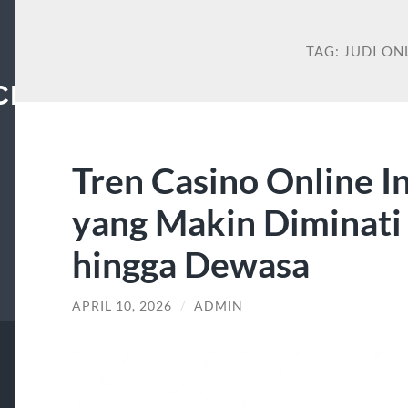
TAG:
JUDI ON
CLUB
Tren Casino Online I
yang Makin Diminat
hingga Dewasa
APRIL 10, 2026
/
ADMIN