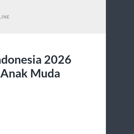
LINE
ndonesia 2026
i Anak Muda