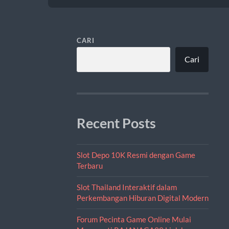
CARI
Cari
Recent Posts
Slot Depo 10K Resmi dengan Game
Terbaru
Slot Thailand Interaktif dalam
Perkembangan Hiburan Digital Modern
Forum Pecinta Game Online Mulai