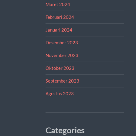
Maret 2024
Februari 2024
Januari 2024
Desember 2023
November 2023
Oktober 2023
September 2023
Agustus 2023
Categories