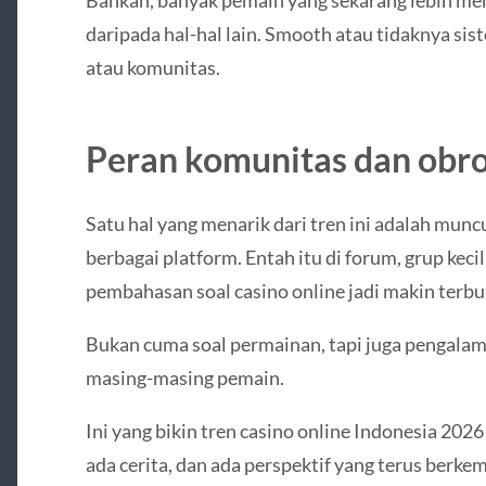
daripada hal-hal lain. Smooth atau tidaknya sis
atau komunitas.
Peran komunitas dan obro
Satu hal yang menarik dari tren ini adalah munc
berbagai platform. Entah itu di forum, grup kec
pembahasan soal casino online jadi makin terbu
Bukan cuma soal permainan, tapi juga pengalam
masing-masing pemain.
Ini yang bikin tren casino online Indonesia 2026 
ada cerita, dan ada perspektif yang terus berke