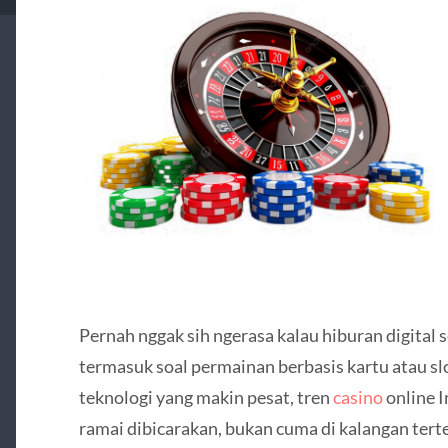
Pernah nggak sih ngerasa kalau hiburan digital
termasuk soal permainan berbasis kartu atau s
teknologi yang makin pesat, tren
casino
online 
ramai dibicarakan, bukan cuma di kalangan tert