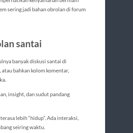
tem sering jadi bahan obrolan di forum
lan santai
ulnya banyak diskusi santai di
il, atau bahkan kolom komentar,
ka.
an, insight, dan sudut pandang
terasa lebih “hidup”. Ada interaksi,
mbang seiring waktu.