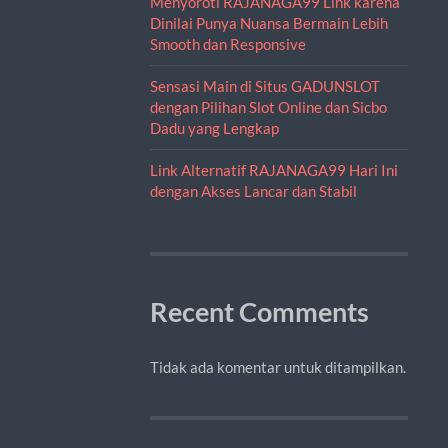
Menyoroti RAJANAGA99 Link karena
Dinilai Punya Nuansa Bermain Lebih
Smooth dan Responsive
Sensasi Main di Situs GADUNSLOT
dengan Pilihan Slot Online dan Sicbo
Dadu yang Lengkap
Link Alternatif RAJANAGA99 Hari Ini
dengan Akses Lancar dan Stabil
Recent Comments
Tidak ada komentar untuk ditampilkan.