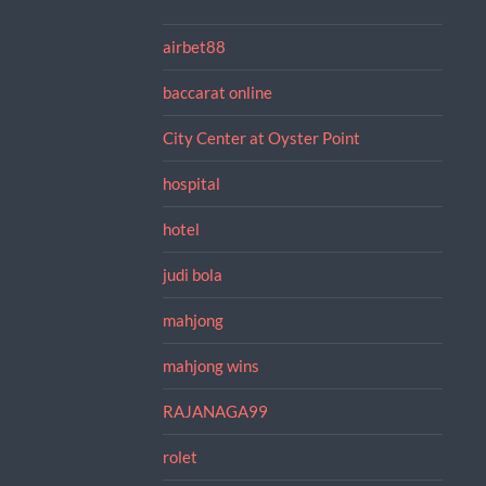
airbet88
baccarat online
City Center at Oyster Point
hospital
hotel
judi bola
mahjong
mahjong wins
RAJANAGA99
rolet