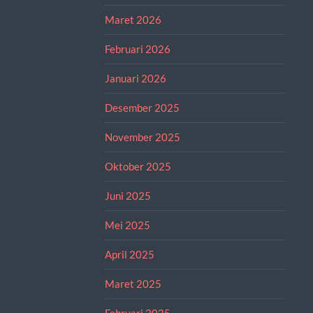
Maret 2026
Februari 2026
Januari 2026
Desember 2025
November 2025
Oktober 2025
Juni 2025
Mei 2025
April 2025
Maret 2025