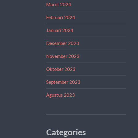
Maret 2024
Februari 2024
Januari 2024
Desember 2023
November 2023
Oktober 2023
September 2023
Agustus 2023
Categories