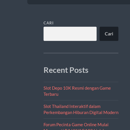
CARI
Cari
Recent Posts
Slot Depo 10K Resmi dengan Game
Terbaru
Slot Thailand Interaktif dalam
Perkembangan Hiburan Digital Modern
Forum Pecinta Game Online Mulai