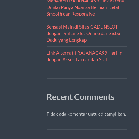
Menyoroti RAJANAGA99 Link karena
Dinilai Punya Nuansa Bermain Lebih
Smooth dan Responsive
Sensasi Main di Situs GADUNSLOT
dengan Pilihan Slot Online dan Sicbo
Dadu yang Lengkap
Link Alternatif RAJANAGA99 Hari Ini
dengan Akses Lancar dan Stabil
Recent Comments
Tidak ada komentar untuk ditampilkan.