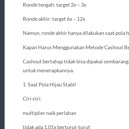
Ronde tengah: target 2x – 3x
Ronde akhir: target 6x – 12x
Namun, ronde akhir hanya dilakukan saat pola hi
Kapan Harus Menggunakan Metode Cashout Be
Cashout bertahap tidak bisa dipakai sembaranga
untuk menerapkannya.
1. Saat Pola Hijau Stabil
Ciri-ciri:
multiplier naik perlahan
tidak ada 1.01x berturut-turut