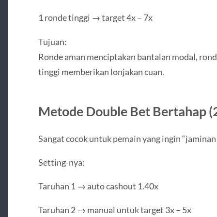
1 ronde tinggi → target 4x – 7x
Tujuan:
Ronde aman menciptakan bantalan modal, rond
tinggi memberikan lonjakan cuan.
Metode Double Bet Bertahap (2
Sangat cocok untuk pemain yang ingin “jaminan
Setting-nya:
Taruhan 1 → auto cashout 1.40x
Taruhan 2 → manual untuk target 3x – 5x