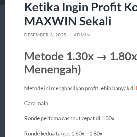
Ketika Ingin Profit K
MAXWIN Sekali
DESEMBER 3, 2025
/
ADMIN
Metode 1.30x → 1.80x
Menengah)
Metode ini menghasilkan profit lebih banyak di
Cara main:
Ronde pertama cashout cepat di 1.30x
Ronde kedua target 1.60x – 1.80x