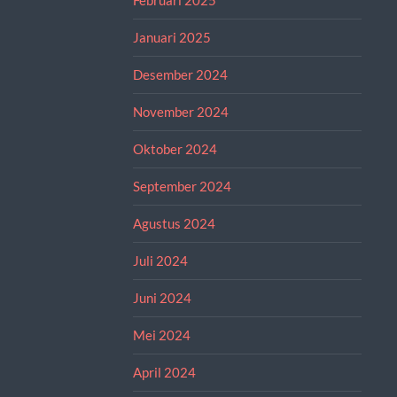
Februari 2025
Januari 2025
Desember 2024
November 2024
Oktober 2024
September 2024
Agustus 2024
Juli 2024
Juni 2024
Mei 2024
April 2024