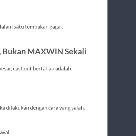
dalam satu tembakan gagal.
ten, Bukan MAXWIN Sekali
besar, cashout bertahap adalah
ika dilakukan dengan cara yang salah.
Awal