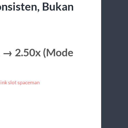
onsisten, Bukan
 → 2.50x (Mode
link slot spaceman