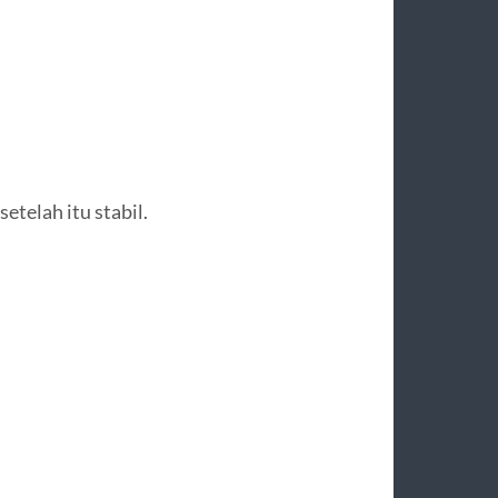
etelah itu stabil.