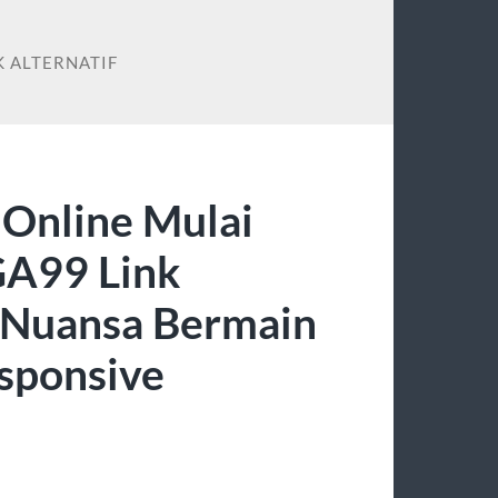
K ALTERNATIF
Online Mulai
A99 Link
a Nuansa Bermain
sponsive