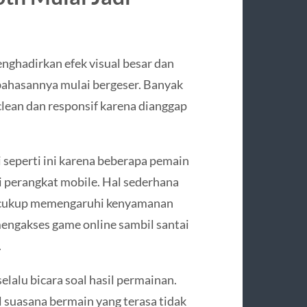
ghadirkan efek visual besar dan
ahasannya mulai bergeser. Banyak
lean dan responsif karena dianggap
 seperti ini karena beberapa pemain
di perangkat mobile. Hal sederhana
a cukup memengaruhi kenyamanan
engakses game online sambil santai
.
lalu bicara soal hasil permainan.
 suasana bermain yang terasa tidak