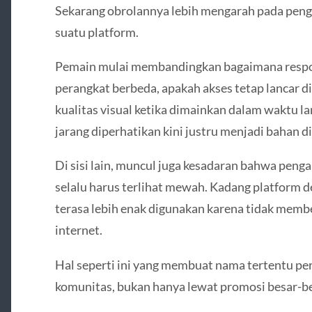
Sekarang obrolannya lebih mengarah pada pen
suatu platform.
Pemain mulai membandingkan bagaimana respon
perangkat berbeda, apakah akses tetap lancar d
kualitas visual ketika dimainkan dalam waktu la
jarang diperhatikan kini justru menjadi bahan d
Di sisi lain, muncul juga kesadaran bahwa pen
selalu harus terlihat mewah. Kadang platform 
terasa lebih enak digunakan karena tidak mem
internet.
Hal seperti ini yang membuat nama tertentu p
komunitas, bukan hanya lewat promosi besar-b