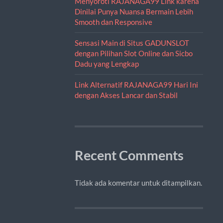
Menyoroti RAJANAGA99 Link karena
Dinilai Punya Nuansa Bermain Lebih
Smooth dan Responsive
Sensasi Main di Situs GADUNSLOT
dengan Pilihan Slot Online dan Sicbo
Dadu yang Lengkap
Link Alternatif RAJANAGA99 Hari Ini
dengan Akses Lancar dan Stabil
Recent Comments
Tidak ada komentar untuk ditampilkan.