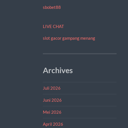
sbobet88
LIVE CHAT
slot gacor gampang menang
Archives
Juli 2026
Juni 2026
Mei 2026
April 2026