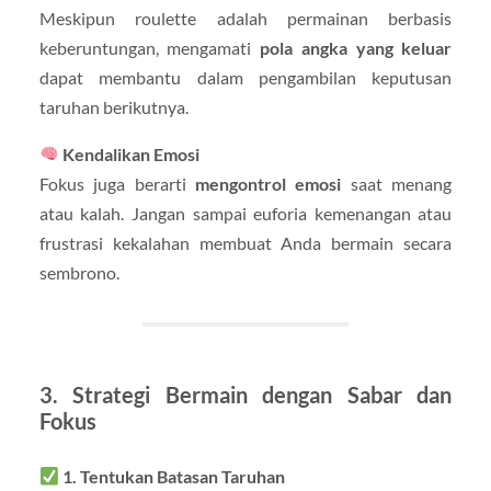
Meskipun roulette adalah permainan berbasis
keberuntungan, mengamati
pola angka yang keluar
dapat membantu dalam pengambilan keputusan
taruhan berikutnya.
Kendalikan Emosi
Fokus juga berarti
mengontrol emosi
saat menang
atau kalah. Jangan sampai euforia kemenangan atau
frustrasi kekalahan membuat Anda bermain secara
sembrono.
3. Strategi Bermain dengan Sabar dan
Fokus
1. Tentukan Batasan Taruhan