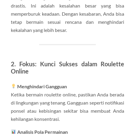
drastis. Ini adalah kesalahan besar yang bisa
memperburuk keadaan. Dengan kesabaran, Anda bisa
tetap bermain sesuai rencana dan menghindari
kekalahan yang lebih besar.
2. Fokus: Kunci Sukses dalam Roulette
Online
Menghindari Gangguan
Ketika bermain roulette online, pastikan Anda berada
di lingkungan yang tenang. Gangguan seperti notifikasi
ponsel atau kebisingan sekitar bisa membuat Anda
kehilangan konsentrasi.
Analisis Pola Permainan