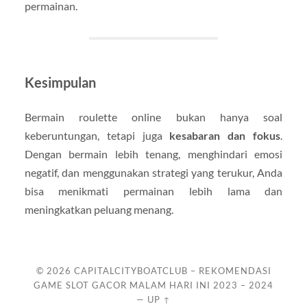
permainan.
Kesimpulan
Bermain roulette online bukan hanya soal
keberuntungan, tetapi juga
kesabaran dan fokus
.
Dengan bermain lebih tenang, menghindari emosi
negatif, dan menggunakan strategi yang terukur, Anda
bisa menikmati permainan lebih lama dan
meningkatkan peluang menang.
© 2026
CAPITALCITYBOATCLUB – REKOMENDASI
GAME SLOT GACOR MALAM HARI INI 2023 – 2024
—
UP ↑