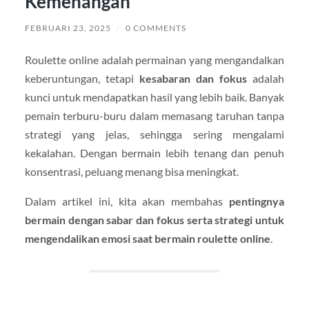
Kemenangan
FEBRUARI 23, 2025
/
0 COMMENTS
Roulette online adalah permainan yang mengandalkan
keberuntungan, tetapi
kesabaran dan fokus
adalah
kunci untuk mendapatkan hasil yang lebih baik. Banyak
pemain terburu-buru dalam memasang taruhan tanpa
strategi yang jelas, sehingga sering mengalami
kekalahan. Dengan bermain lebih tenang dan penuh
konsentrasi, peluang menang bisa meningkat.
Dalam artikel ini, kita akan membahas
pentingnya
bermain dengan sabar dan fokus serta strategi untuk
mengendalikan emosi saat bermain roulette online
.