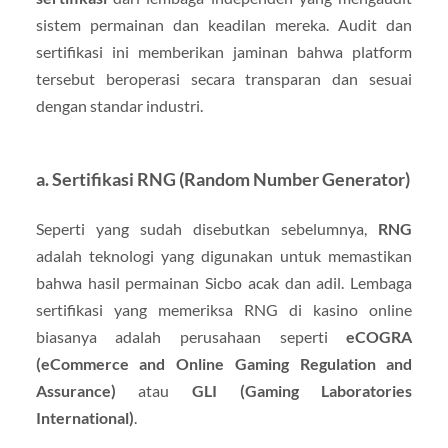
sistem permainan dan keadilan mereka. Audit dan
sertifikasi ini memberikan jaminan bahwa platform
tersebut beroperasi secara transparan dan sesuai
dengan standar industri.
a. Sertifikasi RNG (Random Number Generator)
Seperti yang sudah disebutkan sebelumnya,
RNG
adalah teknologi yang digunakan untuk memastikan
bahwa hasil permainan Sicbo acak dan adil. Lembaga
sertifikasi yang memeriksa RNG di kasino online
biasanya adalah perusahaan seperti
eCOGRA
(eCommerce and Online Gaming Regulation and
Assurance)
atau
GLI (Gaming Laboratories
International)
.