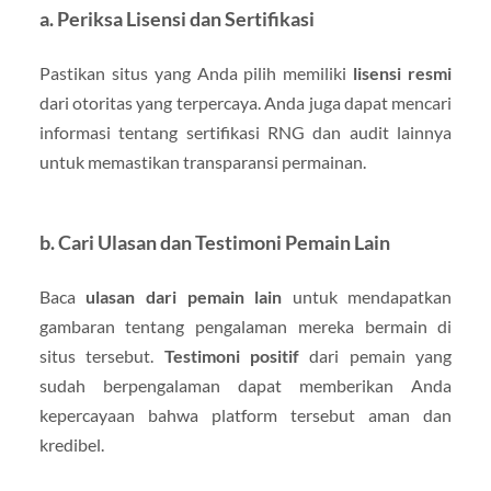
a. Periksa Lisensi dan Sertifikasi
Pastikan situs yang Anda pilih memiliki
lisensi resmi
dari otoritas yang terpercaya. Anda juga dapat mencari
informasi tentang sertifikasi RNG dan audit lainnya
untuk memastikan transparansi permainan.
b. Cari Ulasan dan Testimoni Pemain Lain
Baca
ulasan dari pemain lain
untuk mendapatkan
gambaran tentang pengalaman mereka bermain di
situs tersebut.
Testimoni positif
dari pemain yang
sudah berpengalaman dapat memberikan Anda
kepercayaan bahwa platform tersebut aman dan
kredibel.