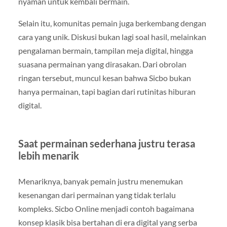
nyaman untuk kembali bermain.
Selain itu, komunitas pemain juga berkembang dengan
cara yang unik. Diskusi bukan lagi soal hasil, melainkan
pengalaman bermain, tampilan meja digital, hingga
suasana permainan yang dirasakan. Dari obrolan
ringan tersebut, muncul kesan bahwa Sicbo bukan
hanya permainan, tapi bagian dari rutinitas hiburan
digital.
Saat permainan sederhana justru terasa
lebih menarik
Menariknya, banyak pemain justru menemukan
kesenangan dari permainan yang tidak terlalu
kompleks. Sicbo Online menjadi contoh bagaimana
konsep klasik bisa bertahan di era digital yang serba