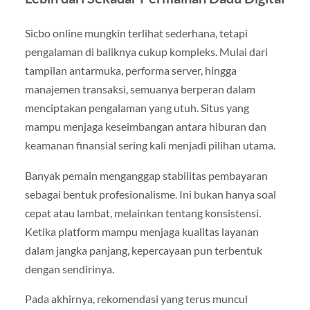
Sicbo online mungkin terlihat sederhana, tetapi
pengalaman di baliknya cukup kompleks. Mulai dari
tampilan antarmuka, performa server, hingga
manajemen transaksi, semuanya berperan dalam
menciptakan pengalaman yang utuh. Situs yang
mampu menjaga keseimbangan antara hiburan dan
keamanan finansial sering kali menjadi pilihan utama.
Banyak pemain menganggap stabilitas pembayaran
sebagai bentuk profesionalisme. Ini bukan hanya soal
cepat atau lambat, melainkan tentang konsistensi.
Ketika platform mampu menjaga kualitas layanan
dalam jangka panjang, kepercayaan pun terbentuk
dengan sendirinya.
Pada akhirnya, rekomendasi yang terus muncul