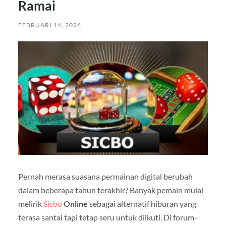
Ramai
FEBRUARI 14, 2026
Pernah merasa suasana permainan digital berubah
dalam beberapa tahun terakhir? Banyak pemain mulai
melirik
Sicbo
Online
sebagai alternatif hiburan yang
terasa santai tapi tetap seru untuk diikuti. Di forum-