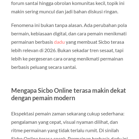
forum santai hingga obrolan komunitas kecil, topik ini
makin sering muncul dan jadi bahan diskusi ringan.
Fenomena ini bukan tanpa alasan. Ada perubahan pola
bermain, kebiasaan digital, dan cara pemain menikmati
permainan berbasis
dadu
yang membuat Sicbo terasa
lebih relevan di 2026. Bukan sekadar tren sesaat, tapi
lebih ke pergeseran cara orang menikmati permainan
berbasis peluang secara santai.
Mengapa Sicbo Online terasa makin dekat
dengan pemain modern
Ekspektasi pemain zaman sekarang cukup sederhana:
pengalaman yang cepat, visual nyaman dilihat, dan
ritme permainan yang tidak terlalu rumit. Di sinilah
Sicbo Online terasa cocok. Permainan berbasis dadu ini