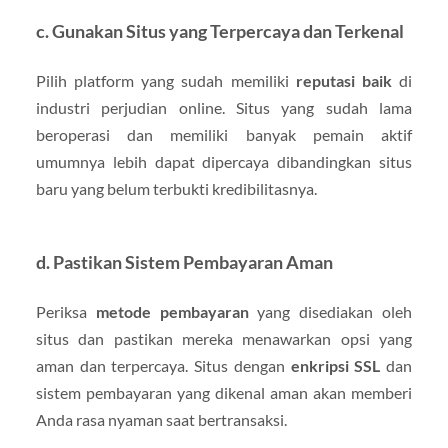
c. Gunakan Situs yang Terpercaya dan Terkenal
Pilih platform yang sudah memiliki
reputasi baik
di
industri perjudian online. Situs yang sudah lama
beroperasi dan memiliki banyak pemain aktif
umumnya lebih dapat dipercaya dibandingkan situs
baru yang belum terbukti kredibilitasnya.
d. Pastikan Sistem Pembayaran Aman
Periksa
metode pembayaran
yang disediakan oleh
situs dan pastikan mereka menawarkan opsi yang
aman dan terpercaya. Situs dengan
enkripsi SSL
dan
sistem pembayaran yang dikenal aman akan memberi
Anda rasa nyaman saat bertransaksi.