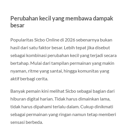
Perubahan kecil yang membawa dampak
besar
Popularitas Sicbo Online di 2026 sebenarnya bukan
hasil dari satu faktor besar. Lebih tepat jika disebut
sebagai kombinasi perubahan kecil yang terjadi secara
bertahap. Mulai dari tampilan permainan yang makin
nyaman, ritme yang santai, hingga komunitas yang
aktif berbagi cerita.
Banyak pemain kini melihat Sicbo sebagai bagian dari
hiburan digital harian. Tidak harus dimainkan lama,
tidak harus dipahami terlalu dalam. Cukup dinikmati
sebagai permainan yang ringan namun tetap memberi
sensasi berbeda.