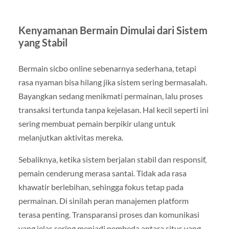
Kenyamanan Bermain Dimulai dari Sistem
yang Stabil
Bermain sicbo online sebenarnya sederhana, tetapi
rasa nyaman bisa hilang jika sistem sering bermasalah.
Bayangkan sedang menikmati permainan, lalu proses
transaksi tertunda tanpa kejelasan. Hal kecil seperti ini
sering membuat pemain berpikir ulang untuk
melanjutkan aktivitas mereka.
Sebaliknya, ketika sistem berjalan stabil dan responsif,
pemain cenderung merasa santai. Tidak ada rasa
khawatir berlebihan, sehingga fokus tetap pada
permainan. Di sinilah peran manajemen platform
terasa penting. Transparansi proses dan komunikasi
yang jelas sering menjadi pembeda antara situs yang