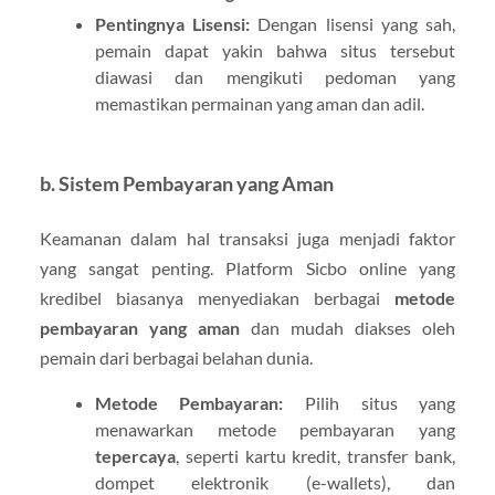
Pentingnya Lisensi:
Dengan lisensi yang sah,
pemain dapat yakin bahwa situs tersebut
diawasi dan mengikuti pedoman yang
memastikan permainan yang aman dan adil.
b. Sistem Pembayaran yang Aman
Keamanan dalam hal transaksi juga menjadi faktor
yang sangat penting. Platform Sicbo online yang
kredibel biasanya menyediakan berbagai
metode
pembayaran yang aman
dan mudah diakses oleh
pemain dari berbagai belahan dunia.
Metode Pembayaran:
Pilih situs yang
menawarkan metode pembayaran yang
tepercaya
, seperti kartu kredit, transfer bank,
dompet elektronik (e-wallets), dan