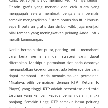
kuno, setiap jenis slot memiliki keunikannya sendiri.
Desain grafis yang menarik dan efek suara yang
menggugah selera membuat pengalaman bermain
semakin mengasyikkan. Sistem bonus dan fitur khusus,
seperti putaran gratis dan simbol wild, juga menjadi
nilai tambah yang meningkatkan peluang Anda untuk
meraih kemenangan.
Ketika bermain slot pulsa, penting untuk memahami
cara kerja permainan dan strategi yang dapat
diterapkan. Meskipun permainan slot pada dasarnya
mengandalkan keberuntungan, ada beberapa tips yang
dapat membantu Anda memaksimalkan permainan.
Misalnya, pilih permainan dengan RTP (Return To
Player) yang tinggi. RTP adalah persentase dari total
taruhan yang kembali kepada pemain dalam jangka
panjang. Semakin tinggi RTP, semakin besar peluang