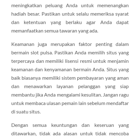
meningkatkan peluang Anda untuk memenangkan
hadiah besar. Pastikan untuk selalu memeriksa syarat
dan ketentuan yang berlaku agar Anda dapat
memanfaatkan semua tawaran yang ada.
Keamanan juga merupakan faktor penting dalam
bermain slot pulsa. Pastikan Anda memilih situs yang
terpercaya dan memiliki lisensi resmi untuk menjamin
keamanan dan kenyamanan bermain Anda. Situs yang
baik biasanya memiliki sistem pembayaran yang aman
dan menawarkan layanan pelanggan yang siap
membantu jika Anda mengalami kesulitan. Jangan ragu
untuk membaca ulasan pemain lain sebelum mendaftar
di suatu situs.
Dengan semua keuntungan dan keseruan yang
ditawarkan, tidak ada alasan untuk tidak mencoba