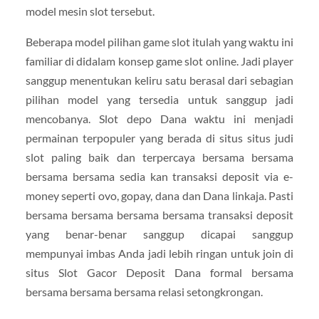
model mesin slot tersebut.
Beberapa model pilihan game slot itulah yang waktu ini
familiar di didalam konsep game slot online. Jadi player
sanggup menentukan keliru satu berasal dari sebagian
pilihan model yang tersedia untuk sanggup jadi
mencobanya. Slot depo Dana waktu ini menjadi
permainan terpopuler yang berada di situs situs judi
slot paling baik dan terpercaya bersama bersama
bersama bersama sedia kan transaksi deposit via e-
money seperti ovo, gopay, dana dan Dana linkaja. Pasti
bersama bersama bersama bersama transaksi deposit
yang benar-benar sanggup dicapai sanggup
mempunyai imbas Anda jadi lebih ringan untuk join di
situs Slot Gacor Deposit Dana formal bersama
bersama bersama bersama relasi setongkrongan.