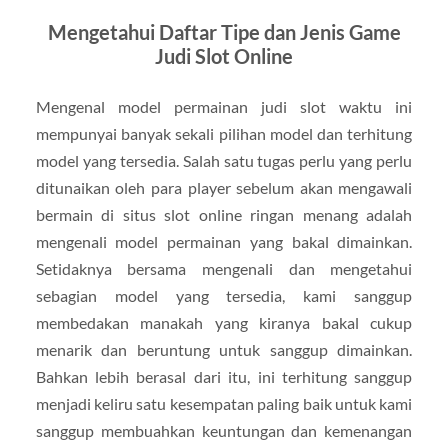
Mengetahui Daftar Tipe dan Jenis Game
Judi Slot Online
Mengenal model permainan judi slot waktu ini
mempunyai banyak sekali pilihan model dan terhitung
model yang tersedia. Salah satu tugas perlu yang perlu
ditunaikan oleh para player sebelum akan mengawali
bermain di situs slot online ringan menang adalah
mengenali model permainan yang bakal dimainkan.
Setidaknya bersama mengenali dan mengetahui
sebagian model yang tersedia, kami sanggup
membedakan manakah yang kiranya bakal cukup
menarik dan beruntung untuk sanggup dimainkan.
Bahkan lebih berasal dari itu, ini terhitung sanggup
menjadi keliru satu kesempatan paling baik untuk kami
sanggup membuahkan keuntungan dan kemenangan