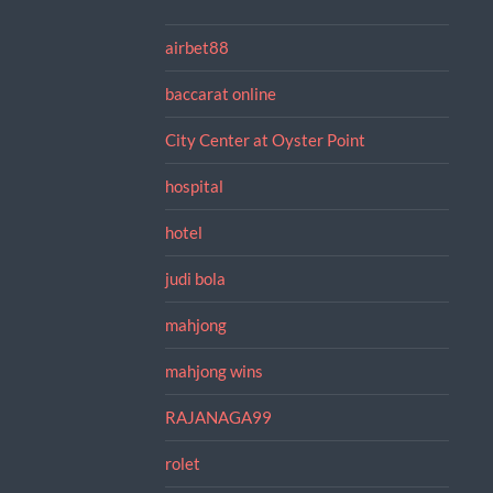
airbet88
baccarat online
City Center at Oyster Point
hospital
hotel
judi bola
mahjong
mahjong wins
RAJANAGA99
rolet