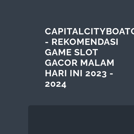
CAPITALCITYBOAT
- REKOMENDASI
GAME SLOT
GACOR MALAM
HARI INI 2023 -
2024