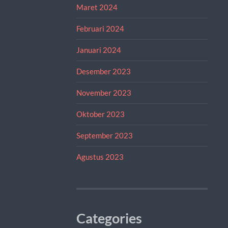
Maret 2024
Februari 2024
Januari 2024
Desember 2023
November 2023
Oktober 2023
September 2023
Agustus 2023
Categories