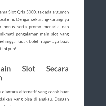
ma Slot Qris 5000, tak ada argumen
bsite ini. Dengan sekurang-kurangnya
m bonus serta promo menarik, dan
 nikmati pengalaman main slot yang
hingga, tidak boleh ragu-ragu buat
 ini pun!
ain Slot Secara
n
u diantara alternatif yang cocok buat
dalkan yang bisa dijangkau. Dengan