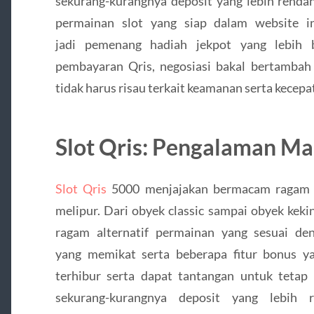
sekurang-kurangnya deposit yang lebih rend
permainan slot yang siap dalam website i
jadi pemenang hadiah jekpot yang lebih 
pembayaran Qris, negosiasi bakal bertambah
tidak harus risau terkait keamanan serta kecepa
Slot Qris: Pengalaman Ma
Slot Qris
5000 menjajakan bermacam ragam p
melipur. Dari obyek classic sampai obyek kek
ragam alternatif permainan yang sesuai de
yang memikat serta beberapa fitur bonus y
terhibur serta dapat tantangan untuk tetap 
sekurang-kurangnya deposit yang lebih 