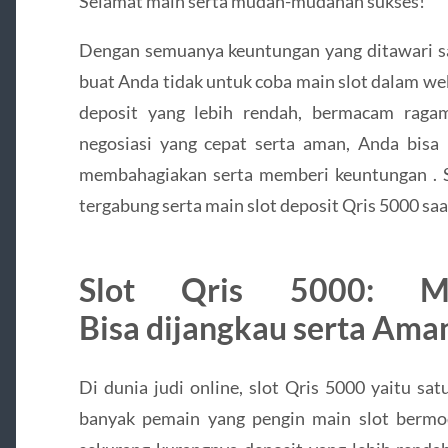
Selamat main serta mudah-mudahan sukses!
Dengan semuanya keuntungan yang ditawari sa
buat Anda tidak untuk coba main slot dalam we
deposit yang lebih rendah, bermacam raga
negosiasi yang cepat serta aman, Anda bisa
membahagiakan serta memberi keuntungan . Se
tergabung serta main slot deposit Qris 5000 saat
Slot Qris 5000: M
Bisa dijangkau serta Ama
Di dunia judi online, slot Qris 5000 yaitu sat
banyak pemain yang pengin main slot bermo