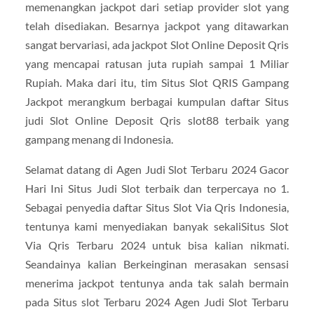
memenangkan jackpot dari setiap provider slot yang
telah disediakan. Besarnya jackpot yang ditawarkan
sangat bervariasi, ada jackpot Slot Online Deposit Qris
yang mencapai ratusan juta rupiah sampai 1 Miliar
Rupiah. Maka dari itu, tim Situs Slot QRIS Gampang
Jackpot merangkum berbagai kumpulan daftar Situs
judi Slot Online Deposit Qris slot88 terbaik yang
gampang menang di Indonesia.
Selamat datang di Agen Judi Slot Terbaru 2024 Gacor
Hari Ini Situs Judi Slot terbaik dan terpercaya no 1.
Sebagai penyedia daftar Situs Slot Via Qris Indonesia,
tentunya kami menyediakan banyak sekaliSitus Slot
Via Qris Terbaru 2024 untuk bisa kalian nikmati.
Seandainya kalian Berkeinginan merasakan sensasi
menerima jackpot tentunya anda tak salah bermain
pada Situs slot Terbaru 2024 Agen Judi Slot Terbaru