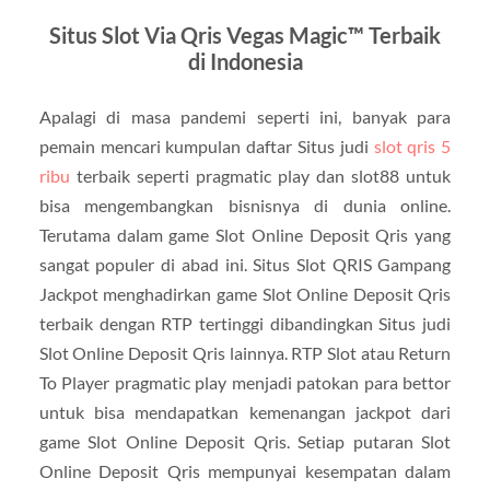
Situs Slot Via Qris Vegas Magic™ Terbaik
di Indonesia
Apalagi di masa pandemi seperti ini, banyak para
pemain mencari kumpulan daftar Situs judi
slot qris 5
ribu
terbaik seperti pragmatic play dan slot88 untuk
bisa mengembangkan bisnisnya di dunia online.
Terutama dalam game Slot Online Deposit Qris yang
sangat populer di abad ini. Situs Slot QRIS Gampang
Jackpot menghadirkan game Slot Online Deposit Qris
terbaik dengan RTP tertinggi dibandingkan Situs judi
Slot Online Deposit Qris lainnya. RTP Slot atau Return
To Player pragmatic play menjadi patokan para bettor
untuk bisa mendapatkan kemenangan jackpot dari
game Slot Online Deposit Qris. Setiap putaran Slot
Online Deposit Qris mempunyai kesempatan dalam