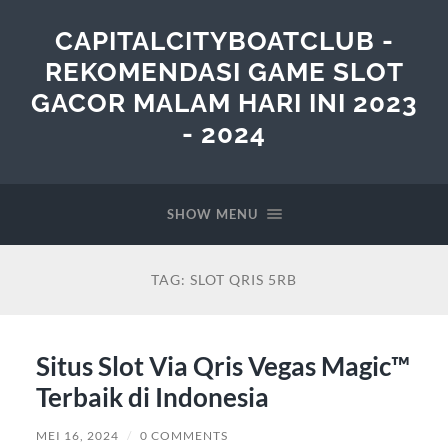
CAPITALCITYBOATCLUB -
REKOMENDASI GAME SLOT
GACOR MALAM HARI INI 2023
- 2024
SHOW MENU
TAG:
SLOT QRIS 5RB
Situs Slot Via Qris Vegas Magic™
Terbaik di Indonesia
MEI 16, 2024
/
0 COMMENTS