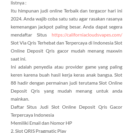
listnya :
Itu himpunan judi online Terbaik dan tergacor hari ini
2024. Anda wajib coba satu satu agar rasakan rasanya
kemenangan jackpot paling besar. Anda dapat segera
mendaftar Situs
https://californiacloudsvapes.com/
Slot Via Qris Terhebat dan Terpercaya di Indonesia Slot
Online Deposit Qris gacor mudah menang maxwin
saat ini.
Ini adalah penyedia atau provider game yang paling
keren karena buah hasil kerja keras anak bangsa. Slot
88 hadir dengan permainan judi terutama Slot Online
Deposit Qris yang mudah menang untuk anda
mainkan.
Daftar Situs Judi Slot Online Deposit Qris Gacor
Terpercaya Indonesia
Memiliki Email dan Nomor HP
2. Slot QRIS Pragmatic Play