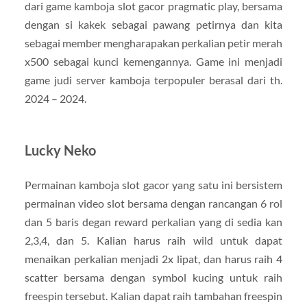
dari game kamboja slot gacor pragmatic play, bersama
dengan si kakek sebagai pawang petirnya dan kita
sebagai member mengharapakan perkalian petir merah
x500 sebagai kunci kemengannya. Game ini menjadi
game judi server kamboja terpopuler berasal dari th.
2024 – 2024.
Lucky Neko
Permainan kamboja slot gacor yang satu ini bersistem
permainan video slot bersama dengan rancangan 6 rol
dan 5 baris degan reward perkalian yang di sedia kan
2,3,4, dan 5. Kalian harus raih wild untuk dapat
menaikan perkalian menjadi 2x lipat, dan harus raih 4
scatter bersama dengan symbol kucing untuk raih
freespin tersebut. Kalian dapat raih tambahan freespin