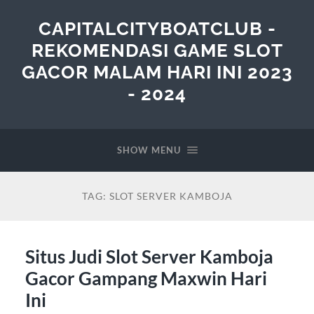
CAPITALCITYBOATCLUB -
REKOMENDASI GAME SLOT
GACOR MALAM HARI INI 2023
- 2024
SHOW MENU
TAG:
SLOT SERVER KAMBOJA
Situs Judi Slot Server Kamboja
Gacor Gampang Maxwin Hari
Ini