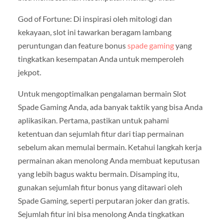
God of Fortune: Di inspirasi oleh mitologi dan
kekayaan, slot ini tawarkan beragam lambang
peruntungan dan feature bonus
spade gaming
yang
tingkatkan kesempatan Anda untuk memperoleh
jekpot.
Untuk mengoptimalkan pengalaman bermain Slot
Spade Gaming Anda, ada banyak taktik yang bisa Anda
aplikasikan. Pertama, pastikan untuk pahami
ketentuan dan sejumlah fitur dari tiap permainan
sebelum akan memulai bermain. Ketahui langkah kerja
permainan akan menolong Anda membuat keputusan
yang lebih bagus waktu bermain. Disamping itu,
gunakan sejumlah fitur bonus yang ditawari oleh
Spade Gaming, seperti perputaran joker dan gratis.
Sejumlah fitur ini bisa menolong Anda tingkatkan