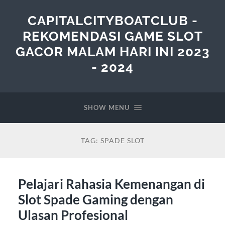
CAPITALCITYBOATCLUB -
REKOMENDASI GAME SLOT
GACOR MALAM HARI INI 2023
- 2024
SHOW MENU
TAG:
SPADE SLOT
Pelajari Rahasia Kemenangan di
Slot Spade Gaming dengan
Ulasan Profesional