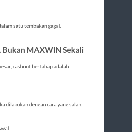
dalam satu tembakan gagal.
ten, Bukan MAXWIN Sekali
besar, cashout bertahap adalah
ika dilakukan dengan cara yang salah.
Awal