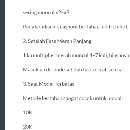
sering muncul x2–x5
Pada kondisi ini, cashout bertahap lebih efektif.
2. Setelah Fase Merah Panjang
Jika multiplier merah muncul 4–7 kali, biasanya s
Masuklah di ronde setelah fase merah selesai.
3. Saat Modal Terbatas
Metode bertahap sangat cocok untuk modal:
10K
20K