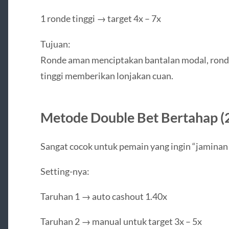
1 ronde tinggi → target 4x – 7x
Tujuan:
Ronde aman menciptakan bantalan modal, rond
tinggi memberikan lonjakan cuan.
Metode Double Bet Bertahap (2
Sangat cocok untuk pemain yang ingin “jaminan
Setting-nya:
Taruhan 1 → auto cashout 1.40x
Taruhan 2 → manual untuk target 3x – 5x