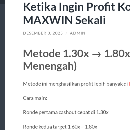
Ketika Ingin Profit K
MAXWIN Sekali
DESEMBER 3, 2025
/
ADMIN
Metode 1.30x → 1.80x
Menengah)
Metode ini menghasilkan profit lebih banyak di
Cara main:
Ronde pertama cashout cepat di 1.30x
Ronde kedua target 1.60x – 1.80x