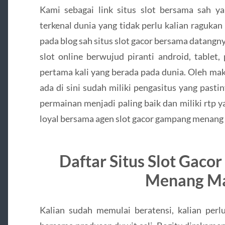
Kami sebagai link situs slot bersama sah y
terkenal dunia yang tidak perlu kalian ragukan
pada blog sah situs slot gacor bersama datangny
slot online berwujud piranti android, tablet
pertama kali yang berada pada dunia. Oleh mak
ada di sini sudah miliki pengasitus yang past
permainan menjadi paling baik dan miliki rtp y
loyal bersama agen slot gacor gampang menang
Daftar Situs Slot Gaco
Menang M
Kalian sudah memulai beratensi, kalian per