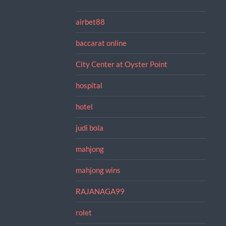
airbet88
baccarat online
City Center at Oyster Point
hospital
hotel
judi bola
mahjong
mahjong wins
RAJANAGA99
rolet