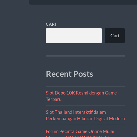
CARI
Cari
Recent Posts
Slot Depo 10K Resmi dengan Game
Terbaru
Slot Thailand Interaktif dalam
Perkembangan Hiburan Digital Modern
Forum Pecinta Game Online Mulai