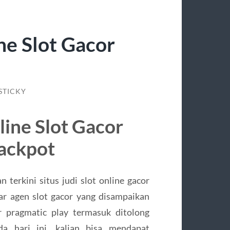
ne Slot Gacor
STICKY
line Slot Gacor
ackpot
 terkini situs judi slot online gacor
r agen slot gacor yang disampaikan
r pragmatic play termasuk ditolong
a hari ini, kalian bisa mendapat