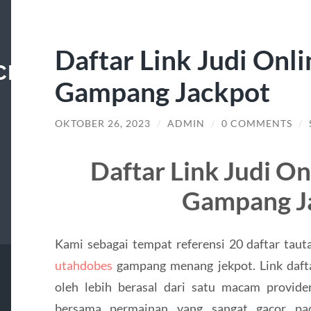
Daftar Link Judi Onli
CLUB
Gampang Jackpot
OKTOBER 26, 2023
/
ADMIN
/
0 COMMENTS
/
Daftar Link Judi On
Gampang J
Kami sebagai tempat referensi 20 daftar tautan
utahdobes
gampang menang jekpot. Link dafta
oleh lebih berasal dari satu macam provide
bersama permainan yang sangat gacor pad