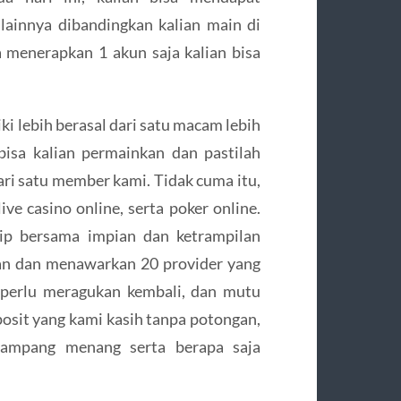
lainnya dibandingkan kalian main di
a menerapkan 1 akun saja kalian bisa
ki lebih berasal dari satu macam lebih
bisa kalian permainkan dan pastilah
ri satu member kami. Tidak cuma itu,
ive casino online, serta poker online.
rip bersama impian dan ketrampilan
kan dan menawarkan 20 provider yang
k perlu meragukan kembali, dan mutu
osit yang kami kasih tanpa potongan,
gampang menang serta berapa saja