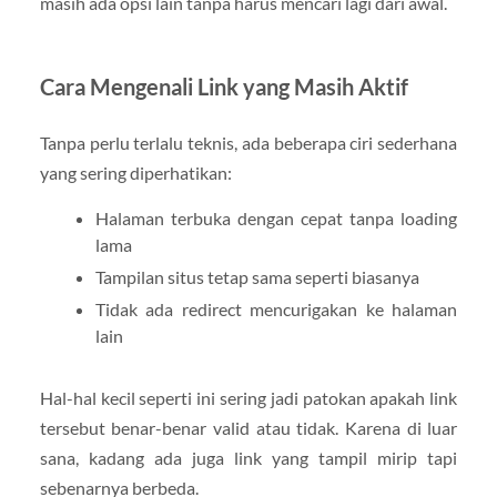
masih ada opsi lain tanpa harus mencari lagi dari awal.
Cara Mengenali Link yang Masih Aktif
Tanpa perlu terlalu teknis, ada beberapa ciri sederhana
yang sering diperhatikan:
Halaman terbuka dengan cepat tanpa loading
lama
Tampilan situs tetap sama seperti biasanya
Tidak ada redirect mencurigakan ke halaman
lain
Hal-hal kecil seperti ini sering jadi patokan apakah link
tersebut benar-benar valid atau tidak. Karena di luar
sana, kadang ada juga link yang tampil mirip tapi
sebenarnya berbeda.