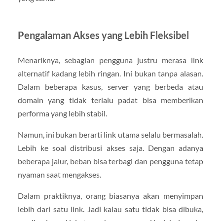
Pengalaman Akses yang Lebih Fleksibel
Menariknya, sebagian pengguna justru merasa link
alternatif kadang lebih ringan. Ini bukan tanpa alasan.
Dalam beberapa kasus, server yang berbeda atau
domain yang tidak terlalu padat bisa memberikan
performa yang lebih stabil.
Namun, ini bukan berarti link utama selalu bermasalah.
Lebih ke soal distribusi akses saja. Dengan adanya
beberapa jalur, beban bisa terbagi dan pengguna tetap
nyaman saat mengakses.
Dalam praktiknya, orang biasanya akan menyimpan
lebih dari satu link. Jadi kalau satu tidak bisa dibuka,