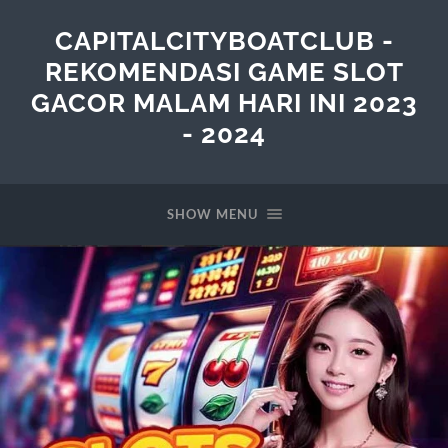
CAPITALCITYBOATCLUB -
REKOMENDASI GAME SLOT
GACOR MALAM HARI INI 2023
- 2024
SHOW MENU