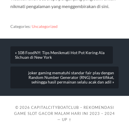
nikmati pengalaman yang menggembirakan di sini.
Categories:
Uncategorized
« 108 FoodNY: Tips Menikmati Hot Pot Kering Ala
Sichuan di New York
joker gaming mematuhi standar fair play dengan
Random Number Generator (RNG) bersertifikat,
sehingga hasil permainan selalu acak dan adil »
© 2026
CAPITALCITYBOATCLUB – REKOMENDASI
GAME SLOT GACOR MALAM HARI INI 2023 – 2024
—
UP ↑