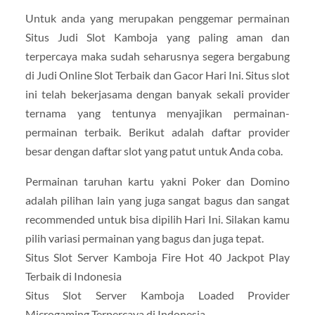
Untuk anda yang merupakan penggemar permainan
Situs Judi Slot Kamboja yang paling aman dan
terpercaya maka sudah seharusnya segera bergabung
di Judi Online Slot Terbaik dan Gacor Hari Ini. Situs slot
ini telah bekerjasama dengan banyak sekali provider
ternama yang tentunya menyajikan permainan-
permainan terbaik. Berikut adalah daftar provider
besar dengan daftar slot yang patut untuk Anda coba.
Permainan taruhan kartu yakni Poker dan Domino
adalah pilihan lain yang juga sangat bagus dan sangat
recommended untuk bisa dipilih Hari Ini. Silakan kamu
pilih variasi permainan yang bagus dan juga tepat.
Situs Slot Server Kamboja Fire Hot 40 Jackpot Play
Terbaik di Indonesia
Situs Slot Server Kamboja Loaded Provider
Microgaming Terpercaya di Indonesia