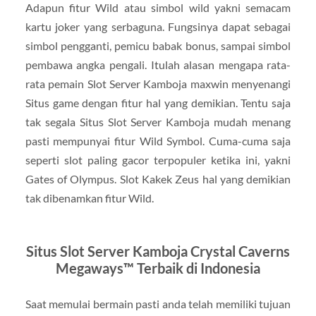
Adapun fitur Wild atau simbol wild yakni semacam
kartu joker yang serbaguna. Fungsinya dapat sebagai
simbol pengganti, pemicu babak bonus, sampai simbol
pembawa angka pengali. Itulah alasan mengapa rata-
rata pemain Slot Server Kamboja maxwin menyenangi
Situs game dengan fitur hal yang demikian. Tentu saja
tak segala Situs Slot Server Kamboja mudah menang
pasti mempunyai fitur Wild Symbol. Cuma-cuma saja
seperti slot paling gacor terpopuler ketika ini, yakni
Gates of Olympus. Slot Kakek Zeus hal yang demikian
tak dibenamkan fitur Wild.
Situs Slot Server Kamboja Crystal Caverns
Megaways™ Terbaik di Indonesia
Saat memulai bermain pasti anda telah memiliki tujuan