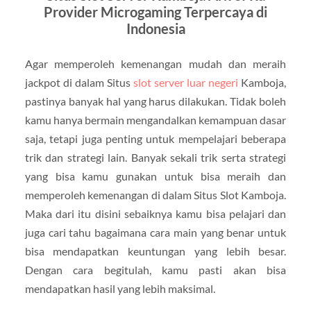
Provider Microgaming Terpercaya di
Indonesia
Agar memperoleh kemenangan mudah dan meraih
jackpot di dalam Situs
slot server luar negeri
Kamboja,
pastinya banyak hal yang harus dilakukan. Tidak boleh
kamu hanya bermain mengandalkan kemampuan dasar
saja, tetapi juga penting untuk mempelajari beberapa
trik dan strategi lain. Banyak sekali trik serta strategi
yang bisa kamu gunakan untuk bisa meraih dan
memperoleh kemenangan di dalam Situs Slot Kamboja.
Maka dari itu disini sebaiknya kamu bisa pelajari dan
juga cari tahu bagaimana cara main yang benar untuk
bisa mendapatkan keuntungan yang lebih besar.
Dengan cara begitulah, kamu pasti akan bisa
mendapatkan hasil yang lebih maksimal.