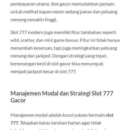
pembayaran utama. Slot gacor memudahkan pemain
untuk melihat kapan mesin sedang panas dan peluang
menang semakin tinggi.
Slot 777 modern juga memiliki fitur tambahan seperti
wild, scatter, dan mini game bonus. Fitur ini tidak hanya
menambah keseruan, tapi juga meningkatkan peluang
menang dan jackpot. Dengan strategi yang tepat,
kemenangan kecil di slot gacor bisa menumpuk
menjadi jackpot besar di slot 777.
Manajemen Modal dan Strategi Slot 777
Gacor
Manajemen modal adalah kunci sukses bermain
slot
777
. Tetapkan batas taruhan harian agar tidak