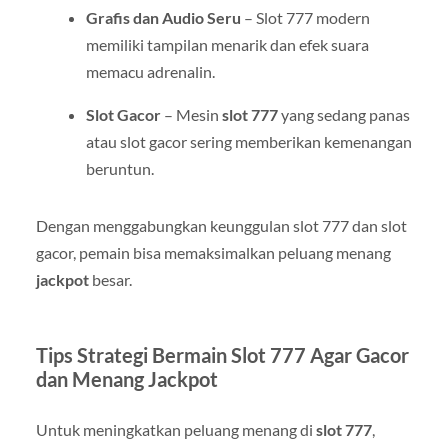
Grafis dan Audio Seru
– Slot 777 modern
memiliki tampilan menarik dan efek suara
memacu adrenalin.
Slot Gacor
– Mesin
slot 777
yang sedang panas
atau slot gacor sering memberikan kemenangan
beruntun.
Dengan menggabungkan keunggulan slot 777 dan slot
gacor, pemain bisa memaksimalkan peluang menang
jackpot
besar.
Tips Strategi Bermain Slot 777 Agar Gacor
dan Menang Jackpot
Untuk meningkatkan peluang menang di
slot 777
,