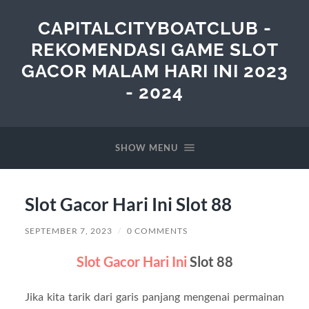
CAPITALCITYBOATCLUB -
REKOMENDASI GAME SLOT
GACOR MALAM HARI INI 2023
- 2024
SHOW MENU
Slot Gacor Hari Ini Slot 88
SEPTEMBER 7, 2023
/
0 COMMENTS
Slot Gacor Hari Ini
Slot 88
Jika kita tarik dari garis panjang mengenai permainan