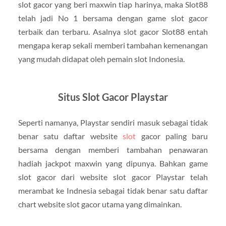
slot gacor yang beri maxwin tiap harinya, maka Slot88
telah jadi No 1 bersama dengan game slot gacor
terbaik dan terbaru. Asalnya slot gacor Slot88 entah
mengapa kerap sekali memberi tambahan kemenangan
yang mudah didapat oleh pemain slot Indonesia.
Situs Slot Gacor Playstar
Seperti namanya, Playstar sendiri masuk sebagai tidak
benar satu daftar website
slot
gacor paling baru
bersama dengan memberi tambahan penawaran
hadiah jackpot maxwin yang dipunya. Bahkan game
slot gacor dari website slot gacor Playstar telah
merambat ke Indnesia sebagai tidak benar satu daftar
chart website slot gacor utama yang dimainkan.