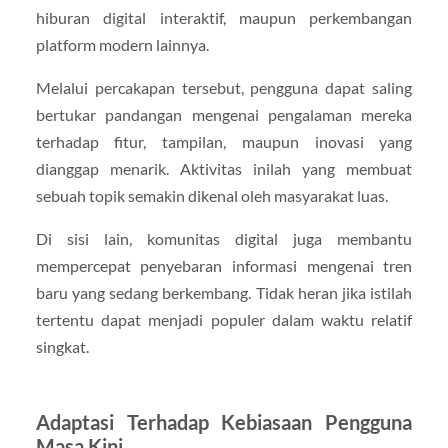
hiburan digital interaktif, maupun perkembangan
platform modern lainnya.
Melalui percakapan tersebut, pengguna dapat saling
bertukar pandangan mengenai pengalaman mereka
terhadap fitur, tampilan, maupun inovasi yang
dianggap menarik. Aktivitas inilah yang membuat
sebuah topik semakin dikenal oleh masyarakat luas.
Di sisi lain, komunitas digital juga membantu
mempercepat penyebaran informasi mengenai tren
baru yang sedang berkembang. Tidak heran jika istilah
tertentu dapat menjadi populer dalam waktu relatif
singkat.
Adaptasi Terhadap Kebiasaan Pengguna
Masa Kini