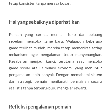
tetap konsisten tanpa merasa bosan.
Hal yang sebaiknya diperhatikan
Pemain yang cermat menilai risiko dan peluang
sebelum mencoba game baru. Walaupun beberapa
game terlihat mudah, mereka tetap memeriksa setiap
mekanisme agar pengalaman tetap menyenangkan.
Kesabaran menjadi kunci, terutama saat mencoba
game sosial atau simulasi ekonomi yang menuntut
pengamatan lebih banyak. Dengan memahami sistem
dan strategi, pemain menikmati permainan secara
realistis tanpa terburu-buru mengejar reward.
Refleksi pengalaman pemain