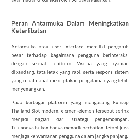
Peran Antarmuka Dalam Meningkatkan
Keterlibatan
Antarmuka atau user interface memiliki pengaruh
besar terhadap bagaimana pengguna berinteraksi
dengan sebuah platform. Warna yang nyaman
dipandang, tata letak yang rapi, serta respons sistem
yang cepat dapat menciptakan pengalaman yang lebih
menyenangkan.
Pada berbagai platform yang mengusung konsep
Thailand Slot modern, elemen-elemen tersebut sering
menjadi bagian dari strategi pengembangan.
Tujuannya bukan hanya menarik perhatian, tetapi juga
menjaga kenyamanan pengguna dalam jangka panjang.