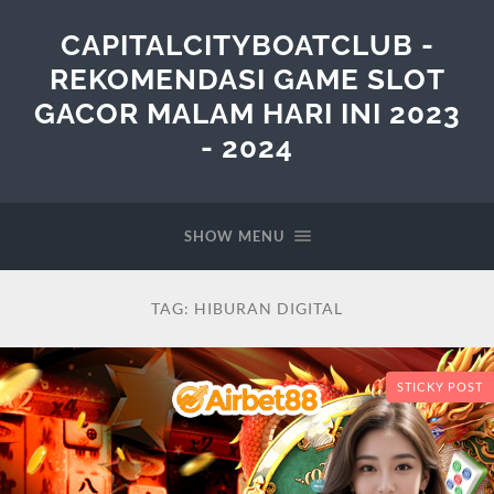
CAPITALCITYBOATCLUB -
REKOMENDASI GAME SLOT
GACOR MALAM HARI INI 2023
- 2024
SHOW MENU
TAG:
HIBURAN DIGITAL
STICKY POST