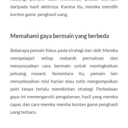
daripada hasil akhirnya. Karena itu, mereka memilih
konten game penghasil uang.
Memahami gaya bermain yang berbeda
Beberapa pemain fokus pada strategi dan skill. Mereka
mempelajari setiap mekanik permainan dan
menyesuaikan cara bermain untuk meningkatkan
peluang reward. Sementara itu, pemain lain
menyelesaikan misi harian atau rutin mengumpulkan
poin tanpa terlalu memikirkan strategi. Perbedaan
gaya ini memengaruhi pengalaman, hasil yang mereka
capai, dan cara mereka menilai konten game penghasil
uang terbaru.