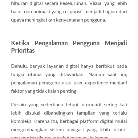
hiburan digital secara keseluruhan. Visual yang lebih
halus dan animasi yang responsif menjadi bagian dari
upaya meningkatkan kenyamanan pengguna.
Ketika Pengalaman Pengguna Menjadi
Prioritas
Dahulu, banyak layanan digital hanya berfokus pada
fungsi utama yang ditawarkan. Namun saat ini,
pengalaman pengguna atau user experience menjadi
faktor yang tidak kalah penting.
Desain yang sederhana tetapi informatif sering kali
lebih disukai dibandingkan tampilan yang terlalu
kompleks. Karena itu, berbagai platform digital mulai
mengembangkan sistem navigasi yang lebih intuitif
agar mudah digunakan oleh berbagai kalangan.