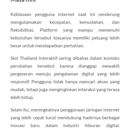
Kebiasaan pengguna internet saat ini cenderung
mengutamakan kecepatan, kemudahan, dan
fleksibilitas. Platform yang mampu memenuhi
kebutuhan tersebut biasanya memiliki peluang lebih
besar untuk mendapatkan perhatian.
Slot Thailand Interaktif sering dibahas dalam konteks
perubahan tersebut karena dianggap mewakili
pergeseran menuju pengalaman digital yang lebih
responsif. Pengguna tidak hanya mencari akses yang
mudah, tetapi juga menginginkan interaksi yang terasa
lebih hidup.
Selain itu, meningkatnya penggunaan jaringan internet
yang lebih cepat turut mendukung hadirnya berbagai
inovasi baru dalam industri hiburan digital.