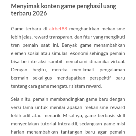
Menyimak konten game penghasil uang
terbaru 2026
Game terbaru di
airbet88
menghadirkan mekanisme
lebih jelas, reward transparan, dan fitur yang mengikuti
tren pemain saat ini. Banyak game menambahkan
elemen sosial atau simulasi ekonomi sehingga pemain
bisa berinteraksi sambil memahami dinamika virtual.
Dengan begitu, mereka menikmati pengalaman
bermain sekaligus mendapatkan perspektif baru
tentang cara game mengatur sistem reward.
Selain itu, pemain membandingkan game baru dengan
versi lama untuk menilai apakah mekanisme reward
lebih adil atau menarik. Misalnya, game berbasis skill
menyediakan tutorial interaktif, sedangkan game misi
harian menambahkan tantangan baru agar pemain