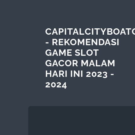
CAPITALCITYBOAT
- REKOMENDASI
GAME SLOT
GACOR MALAM
HARI INI 2023 -
2024