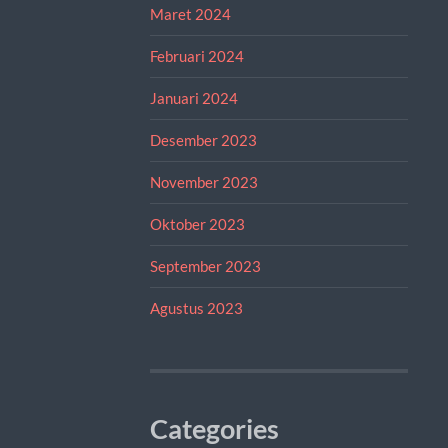
Maret 2024
Februari 2024
Januari 2024
Desember 2023
November 2023
Oktober 2023
September 2023
Agustus 2023
Categories