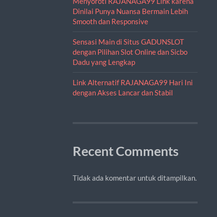
Menyoroti RAJANAGA99 Link karena
Dinilai Punya Nuansa Bermain Lebih
Smooth dan Responsive
Sensasi Main di Situs GADUNSLOT
dengan Pilihan Slot Online dan Sicbo
Dadu yang Lengkap
Link Alternatif RAJANAGA99 Hari Ini
dengan Akses Lancar dan Stabil
Recent Comments
Tidak ada komentar untuk ditampilkan.