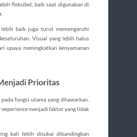
bih fleksibel, baik saat digunakan di
r.
g lebih baik juga turut memengaruhi
keseluruhan. Visual yang lebih halus
dari upaya meningkatkan kenyamanan
enjadi Prioritas
s pada fungsi utama yang ditawarkan.
 experience menjadi faktor yang tidak
ing kali lebih disukai dibandingkan