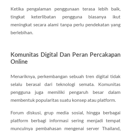
Ketika pengalaman penggunaan terasa lebih baik,
tingkat keterlibatan pengguna biasanya ikut
meningkat secara alami tanpa perlu pendekatan yang
berlebihan.
Komunitas Digital Dan Peran Percakapan
Online
Menariknya, perkembangan sebuah tren digital tidak
selalu berasal dari teknologi semata. Komunitas
pengguna juga memiliki pengaruh besar dalam
membentuk popularitas suatu konsep atau platform.
Forum diskusi, grup media sosial, hingga berbagai
platform berbagi informasi sering menjadi tempat
munculnya pembahasan mengenai server Thailand,