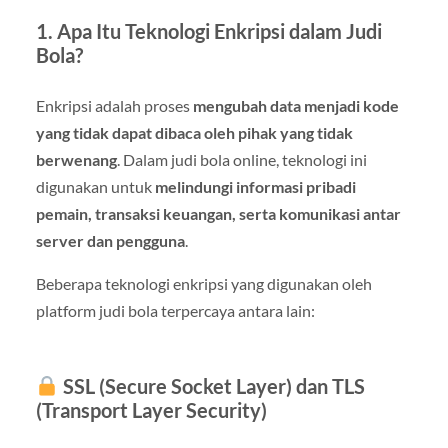
1. Apa Itu Teknologi Enkripsi dalam Judi
Bola?
Enkripsi adalah proses
mengubah data menjadi kode
yang tidak dapat dibaca oleh pihak yang tidak
berwenang
. Dalam judi bola online, teknologi ini
digunakan untuk
melindungi informasi pribadi
pemain, transaksi keuangan, serta komunikasi antar
server dan pengguna
.
Beberapa teknologi enkripsi yang digunakan oleh
platform judi bola terpercaya antara lain:
SSL (Secure Socket Layer) dan TLS
(Transport Layer Security)