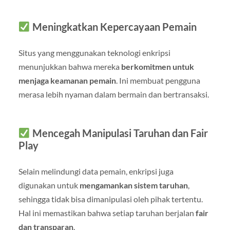
Meningkatkan Kepercayaan Pemain
Situs yang menggunakan teknologi enkripsi
menunjukkan bahwa mereka
berkomitmen untuk
menjaga keamanan pemain
. Ini membuat pengguna
merasa lebih nyaman dalam bermain dan bertransaksi.
Mencegah Manipulasi Taruhan dan Fair
Play
Selain melindungi data pemain, enkripsi juga
digunakan untuk
mengamankan sistem taruhan
,
sehingga tidak bisa dimanipulasi oleh pihak tertentu.
Hal ini memastikan bahwa setiap taruhan berjalan
fair
dan transparan
.