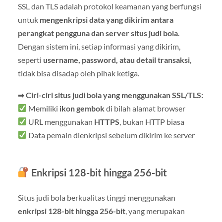
SSL dan TLS adalah protokol keamanan yang berfungsi
untuk
mengenkripsi data yang dikirim antara
perangkat pengguna dan server situs judi bola
.
Dengan sistem ini, setiap informasi yang dikirim,
seperti
username, password, atau detail transaksi
,
tidak bisa disadap oleh pihak ketiga.
➡
Ciri-ciri situs judi bola yang menggunakan SSL/TLS:
Memiliki
ikon gembok
di bilah alamat browser
URL menggunakan
HTTPS
, bukan HTTP biasa
Data pemain dienkripsi sebelum dikirim ke server
Enkripsi 128-bit hingga 256-bit
Situs judi bola berkualitas tinggi menggunakan
enkripsi 128-bit hingga 256-bit
, yang merupakan