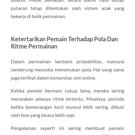
putaran tetap ditentukan oleh sistem acak yang
bekerja di balik permainan.
Ketertarikan Pemain Terhadap Pola Dan
Ritme Permainan
Dalam permainan berbasis probabilitas, manusia
cenderung mencoba menemukan pola. Hal yang sama
juga terlihat dalam komunitas slot online.
Ketika pemain bermain cukup lama, mereka sering
merasakan adanya ritme tertentu. Misalnya, periode
ketika kemenangan kecil muncul lebih sering, diikuti
oleh fase yang terasa lebih sepi.
Pengalaman seperti ini sering membuat pemain