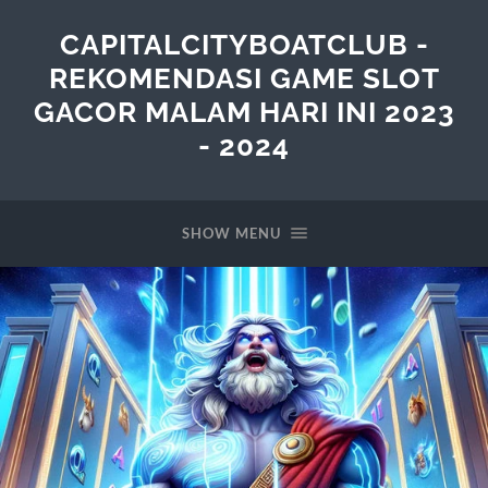
CAPITALCITYBOATCLUB -
REKOMENDASI GAME SLOT
GACOR MALAM HARI INI 2023
- 2024
SHOW MENU