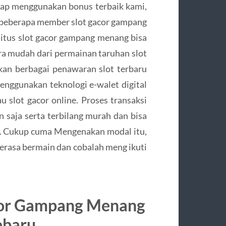
kap menggunakan bonus terbaik kami,
uk beberapa member slot gacor gampang
situs slot gacor gampang menang bisa
 mudah dari permainan taruhan slot
kan berbagai penawaran slot terbaru
menggunakan teknologi e-walet digital
 slot gacor online. Proses transaksi
an saja serta terbilang murah dan bisa
. Cukup cuma Mengenakan modal itu,
rasa bermain dan cobalah meng ikuti
acor Gampang Menang
ebaru