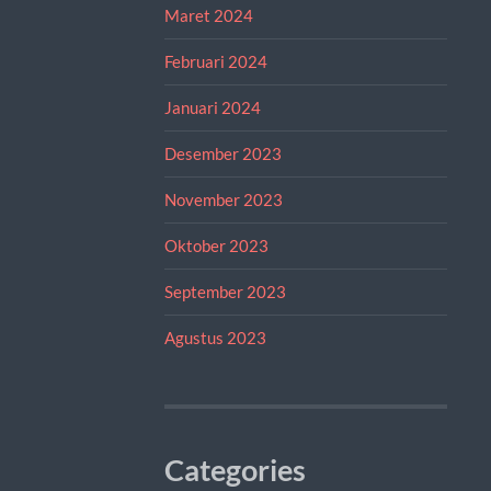
Maret 2024
Februari 2024
Januari 2024
Desember 2023
November 2023
Oktober 2023
September 2023
Agustus 2023
Categories