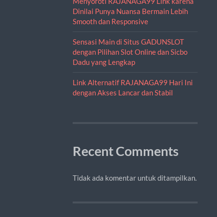
Menyoroti RAJANAGA99 Link karena
Dinilai Punya Nuansa Bermain Lebih
Smooth dan Responsive
Sensasi Main di Situs GADUNSLOT
dengan Pilihan Slot Online dan Sicbo
Dadu yang Lengkap
Link Alternatif RAJANAGA99 Hari Ini
dengan Akses Lancar dan Stabil
Recent Comments
Tidak ada komentar untuk ditampilkan.