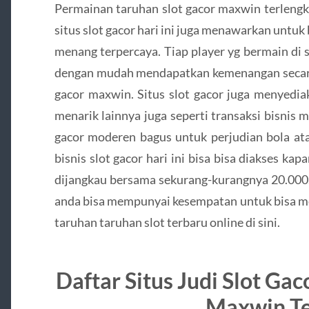
Permainan taruhan slot gacor maxwin terleng
situs slot gacor hari ini juga menawarkan unt
menang terpercaya. Tiap player yg bermain di 
dengan mudah mendapatkan kemenangan secara
gacor maxwin. Situs slot gacor juga menyedia
menarik lainnya juga seperti transaksi bisnis 
gacor moderen bagus untuk perjudian bola atau
bisnis slot gacor hari ini bisa bisa diakses kap
dijangkau bersama sekurang-kurangnya 20.000
anda bisa mempunyai kesempatan untuk bisa me
taruhan taruhan slot terbaru online di sini.
Daftar Situs Judi Slot G
Maxwin T