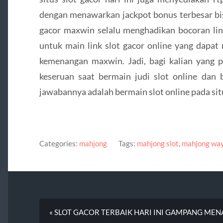
dengan menawarkan jackpot bonus terbesar bisa 
gacor maxwin selalu menghadikan bocoran link 
untuk main link slot gacor online yang dap
kemenangan maxwin. Jadi, bagi kalian yang 
keseruan saat bermain judi slot online da
jawabannya adalah bermain slot online pada sit
Categories:
mahjong
Tags:
mahjong slot
,
mahjong wa
« SLOT GACOR TERBAIK HARI INI GAMPANG ME