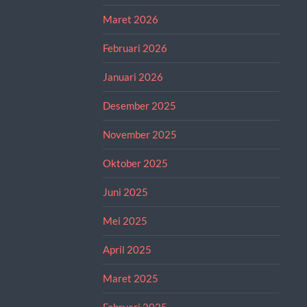
Maret 2026
Februari 2026
Januari 2026
Desember 2025
November 2025
Oktober 2025
Juni 2025
Mei 2025
April 2025
Maret 2025