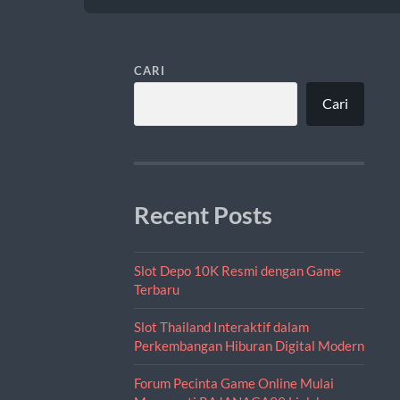
CARI
Cari
Recent Posts
Slot Depo 10K Resmi dengan Game
Terbaru
Slot Thailand Interaktif dalam
Perkembangan Hiburan Digital Modern
Forum Pecinta Game Online Mulai