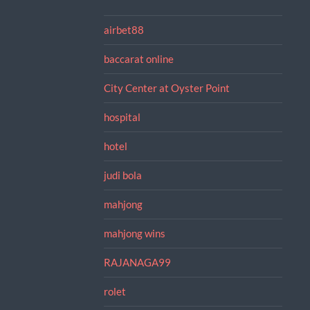
airbet88
baccarat online
City Center at Oyster Point
hospital
hotel
judi bola
mahjong
mahjong wins
RAJANAGA99
rolet