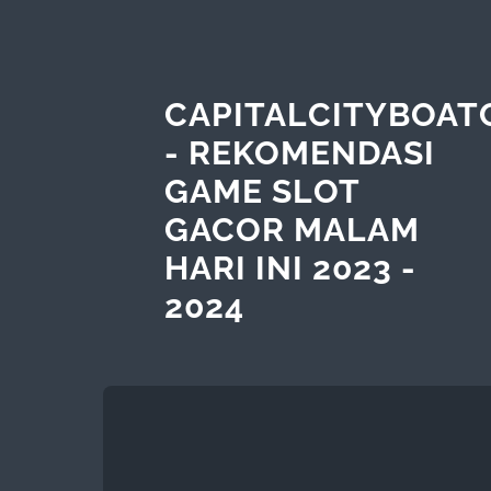
CAPITALCITYBOAT
- REKOMENDASI
GAME SLOT
GACOR MALAM
HARI INI 2023 -
2024