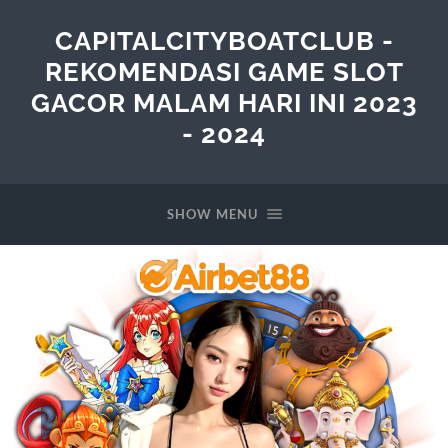
CAPITALCITYBOATCLUB -
REKOMENDASI GAME SLOT
GACOR MALAM HARI INI 2023
- 2024
SHOW MENU