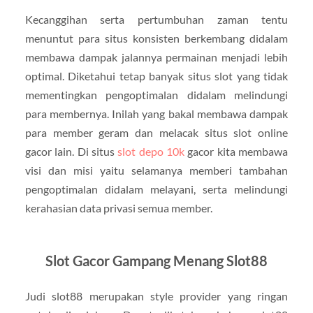
Kecanggihan serta pertumbuhan zaman tentu
menuntut para situs konsisten berkembang didalam
membawa dampak jalannya permainan menjadi lebih
optimal. Diketahui tetap banyak situs slot yang tidak
mementingkan pengoptimalan didalam melindungi
para membernya. Inilah yang bakal membawa dampak
para member geram dan melacak situs slot online
gacor lain. Di situs
slot depo 10k
gacor kita membawa
visi dan misi yaitu selamanya memberi tambahan
pengoptimalan didalam melayani, serta melindungi
kerahasian data privasi semua member.
Slot Gacor Gampang Menang Slot88
Judi slot88 merupakan style provider yang ringan