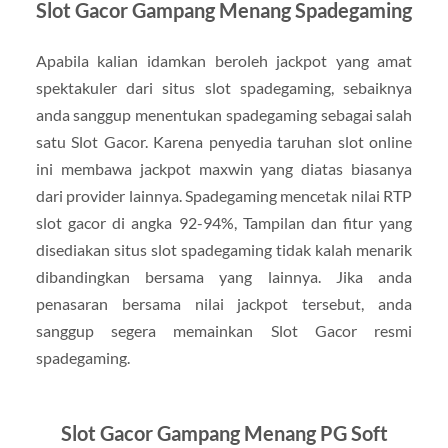
Slot Gacor Gampang Menang Spadegaming
Apabila kalian idamkan beroleh jackpot yang amat
spektakuler dari situs slot spadegaming, sebaiknya
anda sanggup menentukan spadegaming sebagai salah
satu Slot Gacor. Karena penyedia taruhan slot online
ini membawa jackpot maxwin yang diatas biasanya
dari provider lainnya. Spadegaming mencetak nilai RTP
slot gacor di angka 92-94%, Tampilan dan fitur yang
disediakan situs slot spadegaming tidak kalah menarik
dibandingkan bersama yang lainnya. Jika anda
penasaran bersama nilai jackpot tersebut, anda
sanggup segera memainkan Slot Gacor resmi
spadegaming.
Slot Gacor Gampang Menang PG Soft