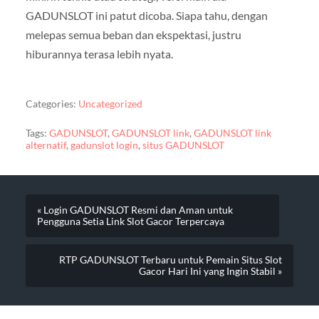
GADUNSLOT ini patut dicoba. Siapa tahu, dengan
melepas semua beban dan ekspektasi, justru
hiburannya terasa lebih nyata.
Categories:
Uncategorized
Tags:
GADUNSLOT
,
GADUNSLOT link
,
GADUNSLOT link
alternatif
,
gadunslot login
,
situs GADUNSLOT
« Login GADUNSLOT Resmi dan Aman untuk
Pengguna Setia Link Slot Gacor Terpercaya
RTP GADUNSLOT Terbaru untuk Pemain Situs Slot
Gacor Hari Ini yang Ingin Stabil »