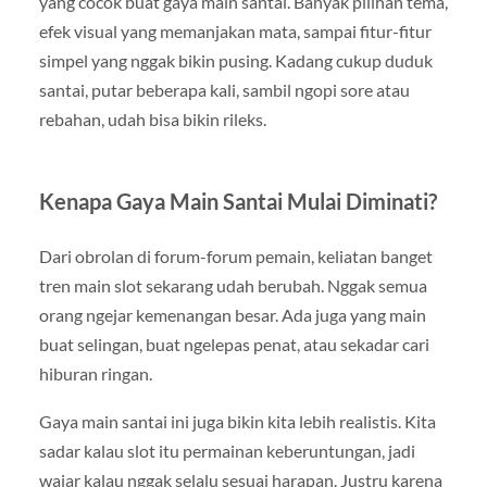
yang cocok buat gaya main santai. Banyak pilihan tema,
efek visual yang memanjakan mata, sampai fitur-fitur
simpel yang nggak bikin pusing. Kadang cukup duduk
santai, putar beberapa kali, sambil ngopi sore atau
rebahan, udah bisa bikin rileks.
Kenapa Gaya Main Santai Mulai Diminati?
Dari obrolan di forum-forum pemain, keliatan banget
tren main slot sekarang udah berubah. Nggak semua
orang ngejar kemenangan besar. Ada juga yang main
buat selingan, buat ngelepas penat, atau sekadar cari
hiburan ringan.
Gaya main santai ini juga bikin kita lebih realistis. Kita
sadar kalau slot itu permainan keberuntungan, jadi
wajar kalau nggak selalu sesuai harapan. Justru karena