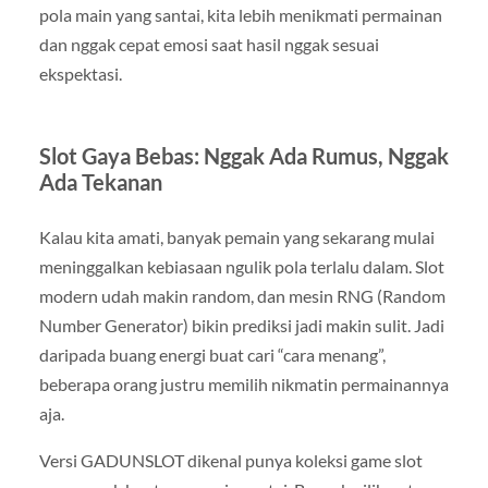
pola main yang santai, kita lebih menikmati permainan
dan nggak cepat emosi saat hasil nggak sesuai
ekspektasi.
Slot Gaya Bebas: Nggak Ada Rumus, Nggak
Ada Tekanan
Kalau kita amati, banyak pemain yang sekarang mulai
meninggalkan kebiasaan ngulik pola terlalu dalam. Slot
modern udah makin random, dan mesin RNG (Random
Number Generator) bikin prediksi jadi makin sulit. Jadi
daripada buang energi buat cari “cara menang”,
beberapa orang justru memilih nikmatin permainannya
aja.
Versi GADUNSLOT dikenal punya koleksi game slot