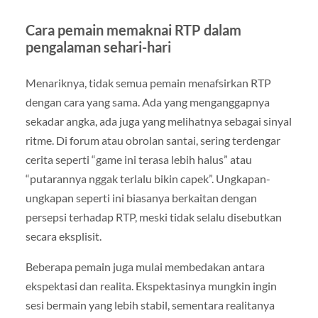
Cara pemain memaknai RTP dalam
pengalaman sehari-hari
Menariknya, tidak semua pemain menafsirkan RTP
dengan cara yang sama. Ada yang menganggapnya
sekadar angka, ada juga yang melihatnya sebagai sinyal
ritme. Di forum atau obrolan santai, sering terdengar
cerita seperti “game ini terasa lebih halus” atau
“putarannya nggak terlalu bikin capek”. Ungkapan-
ungkapan seperti ini biasanya berkaitan dengan
persepsi terhadap RTP, meski tidak selalu disebutkan
secara eksplisit.
Beberapa pemain juga mulai membedakan antara
ekspektasi dan realita. Ekspektasinya mungkin ingin
sesi bermain yang lebih stabil, sementara realitanya