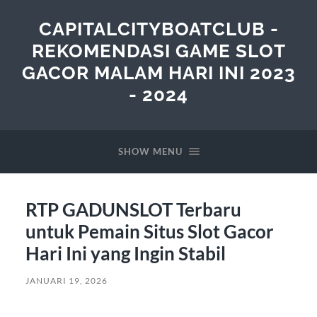
CAPITALCITYBOATCLUB -
REKOMENDASI GAME SLOT
GACOR MALAM HARI INI 2023
- 2024
SHOW MENU
RTP GADUNSLOT Terbaru
untuk Pemain Situs Slot Gacor
Hari Ini yang Ingin Stabil
JANUARI 19, 2026