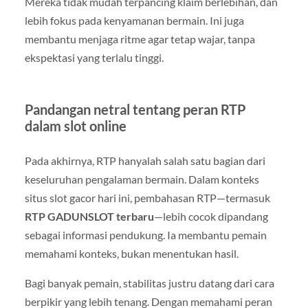
Mereka tidak mudah terpancing klaim berlebihan, dan
lebih fokus pada kenyamanan bermain. Ini juga
membantu menjaga ritme agar tetap wajar, tanpa
ekspektasi yang terlalu tinggi.
Pandangan netral tentang peran RTP
dalam slot online
Pada akhirnya, RTP hanyalah salah satu bagian dari
keseluruhan pengalaman bermain. Dalam konteks
situs slot gacor hari ini, pembahasan RTP—termasuk
RTP GADUNSLOT terbaru
—lebih cocok dipandang
sebagai informasi pendukung. Ia membantu pemain
memahami konteks, bukan menentukan hasil.
Bagi banyak pemain, stabilitas justru datang dari cara
berpikir yang lebih tenang. Dengan memahami peran