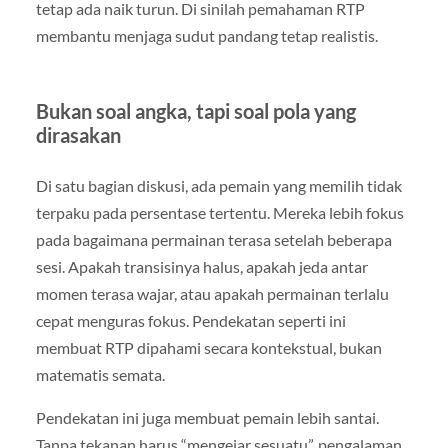
tetap ada naik turun. Di sinilah pemahaman RTP
membantu menjaga sudut pandang tetap realistis.
Bukan soal angka, tapi soal pola yang
dirasakan
Di satu bagian diskusi, ada pemain yang memilih tidak
terpaku pada persentase tertentu. Mereka lebih fokus
pada bagaimana permainan terasa setelah beberapa
sesi. Apakah transisinya halus, apakah jeda antar
momen terasa wajar, atau apakah permainan terlalu
cepat menguras fokus. Pendekatan seperti ini
membuat RTP dipahami secara kontekstual, bukan
matematis semata.
Pendekatan ini juga membuat pemain lebih santai.
Tanpa tekanan harus “mengejar sesuatu”, pengalaman